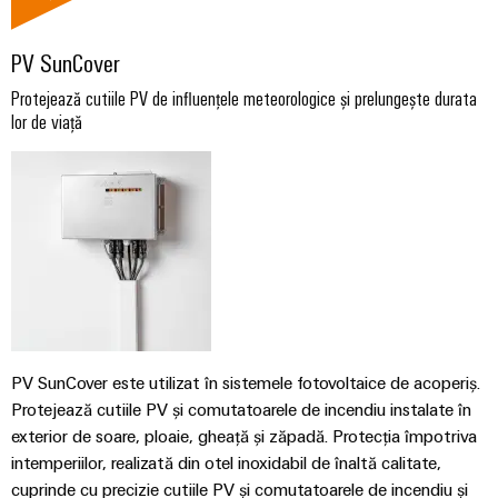
tablourilor
electronice
de
electrice
evenimente
Soluții
comandă
globale
PV SunCover
Petrol
de
Protecție
online
și
management
la
Protejează cutiile PV de influențele meteorologice și prelungește durata
Experiență
Gaze
lor de viață
al
supratensiune
eShop
digitală
Asigurarea
energiei
și
Interfața
unor
la
operațiuni
Controler
OCI
trăsnet
sigure
pentru
prin
Interfața
soluții
centrale
Cutii
EDI
integrate
electrice
PV
pentru
industria
Distribuitoare
de
IMAGINE
DE
proces
pentru
Producători
ANSAMBLU
PV SunCover este utilizat în sistemele fotovoltaice de acoperiș.
magistrale
de
Producători
Protejează cutiile PV și comutatoarele de incendiu instalate în
de
dispozitive
de
exterior de soare, ploaie, gheață și zăpadă. Protecția împotriva
câmp
dispozitive
intemperiilor, realizată din otel inoxidabil de înaltă calitate,
Conectori
Soluții
cuprinde cu precizie cutiile PV și comutatoarele de incendiu și