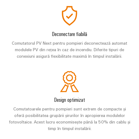
și
pentru
Sisteme
vizualizare
de
stocare
Măsurarea
a
energiei
energiei
Deconectare fiabilă
(ESS)
Weidmüller
Comutatorul PV Next pentru pompieri deconectează automat
Transmisie
Industrial
modulele PV din rețea în caz de incendiu. Diferite tipuri de
și
conexiuni asigură flexibilitate maximă în timpul instalării.
AI
Distribuție
Stabilitate
Acces
și
la
siguranță
distanță
pentru
rețelele
Design optimizat
energetice
Platforma
moderne
de
Comutatoarele pentru pompieri sunt extrem de compacte și
oferă posibilitatea grupării șirurilor în apropierea modulelor
servicii
Tratarea
fotovoltaice. Acest lucru economisește până la 50% din cablu și
industriale
apei
timp în timpul instalării.
easyConnect
și