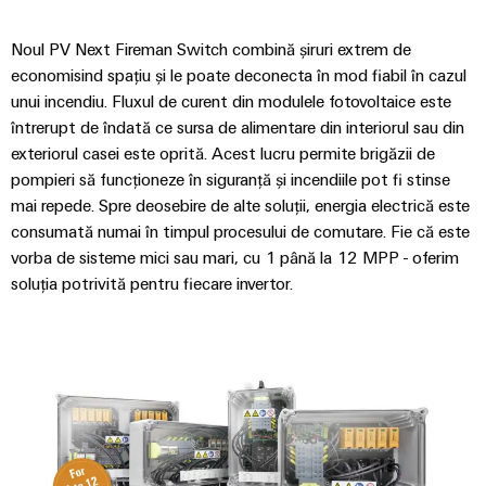
Carcase
Noul PV Next Fireman Switch combină șiruri extrem de
modificate
economisind spațiu și le poate deconecta în mod fiabil în cazul
și
unui incendiu. Fluxul de curent din modulele fotovoltaice este
echipate
întrerupt de îndată ce sursa de alimentare din interiorul sau din
exteriorul casei este oprită. Acest lucru permite brigăzii de
Seturi
pompieri să funcționeze în siguranță și incendiile pot fi stinse
de
mai repede. Spre deosebire de alte soluții, energia electrică este
cabluri
consumată numai în timpul procesului de comutare. Fie că este
personalizate
vorba de sisteme mici sau mari, cu 1 până la 12 MPP - oferim
soluția potrivită pentru fiecare invertor.
Inovații în
materie de
produse
Conectivitate
practică pentru
industria
dumneavoastră.
Inovațiile
noastre pentru