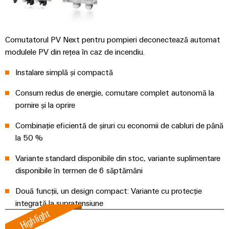
automatizare
releu
tranziția
Automatizare
de
energetică
și
și
industrială
produse
IIoT
relee
Infrastructura
tehnice
IoT
Comutatorul PV Next pentru pompieri deconectează automat
semiconductoare
clădirilor
Find
modulele PV din rețea în caz de incendiu.
industrial
Soluții
Reparații
your
Amplificatoare
pentru
și
Instalare simplă și compactă
IIoT
Platforma
de
cerințele
piese
specifice
and
de
izolație
Consum redus de energie, comutare complet autonomă la
ale
de
Automation
servicii
și
infrastructurii
pornire și la oprire
schimb
Solution
clădirilor
industriale
traductoare
Combinație eficientă de șiruri cu economii de cabluri de până
Partner
easyConnect
de
Echiparea
Cursuri
la 50 %
măsurare
tablourilor
de
Securitate
Variante standard disponibile din stoc, variante suplimentare
electrice
formare
industrială
Surse
Evenimente
disponibile în termen de 6 săptămâni
Soluții
și
de
și
pentru
Software
webinare
alimentare
Două funcții, un design compact: Variante cu protecție
provocările
târguri
IoT
din
integrată la supratensiune
și
domeniul
Carcase
Highlight
Târguri
echipării
automatizare
produse
Opțiuni
și