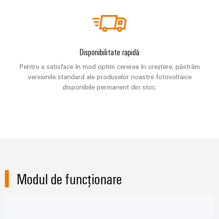
tratarea
apelor
Workplace
uzate
și
Soluții
în
Disponibilitate rapidă
accesorii
industria
Pentru a satisface în mod optim cererea în creștere, păstrăm
apei
Unelte
versiunile standard ale produselor noastre fotovoltaice
și
a
disponibile permanent din stoc.
Mașini
apelor
automate
uzate
Utilaje
Software
Soluții
pentru
Elemente
diferitele
de
sectoare
marcare
de
Modul de funcționare
automatizare
a
Imprimante
mașinilor
industriale
și