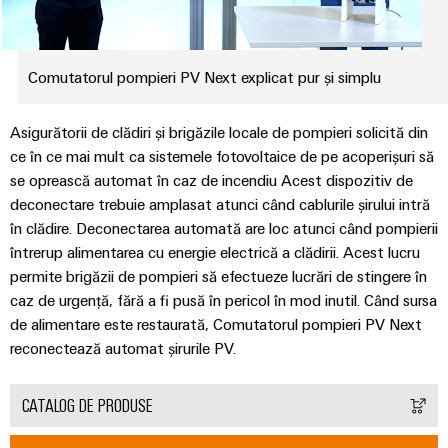
Informații
edge
digitală
și
navale
Conectivitate
de
Descărcări
computing
Weidmüller
practică pentru
componente
Soluții
Consultanță
management
industria
complete
eshop
de
dumneavoastră.
în
și
Comutatorul pompieri PV Next explicat pur și simplu
de
Inovațiile
Întrebări frecvente
intrare
conectare
conectivitate
Cataloage
noastre pentru
certificate
Dulap
dedicate
pentru
conectivitatea
de
de
Asigurătorii de clădiri și brigăzile locale de pompieri solicită din
industrială.
industriei
Inginerie
cabluri
Orange
Contact
produse
maritime
comandă
ce în ce mai mult ca sistemele fotovoltaice de pe acoperișuri să
digitală
Mag
se oprească automat în caz de incendiu Acest dispozitiv de
și
Cabluri
Energie
Broșuri
|
deconectare trebuie amplasat atunci când cablurile șirului intră
câmp
Weidmüller
de
eoliană
Publicație
în clădire. Deconectarea automată are loc atunci când pompierii
Configurator
conexiune,
Excelență
pentru
Cablare
întrerup alimentarea cu energie electrică a clădirii. Acest lucru
IMAGINE
operațională
cabluri
DE
clienți
de
Servicii
permite brigăzii de pompieri să efectueze lucrări de stingere în
în
patch
ANSAMBLU
domeniul
caz de urgență, fără a fi pusă în pericol în mod inutil. Când sursa
câmp
conector
și
Managementul
energiei
de alimentare este restaurată, Comutatorul pompieri PV Next
PCB
eoliene
cabluri
nostru
Contorizare
reconectează automat șirurile PV.
inteligentă
Servicii
Feroviar
Cablarea
de
Soluții
CATALOG DE PRODUSE
sistemului
Construcția
moderne
Presă
laborator
și
PLC
tablourilor