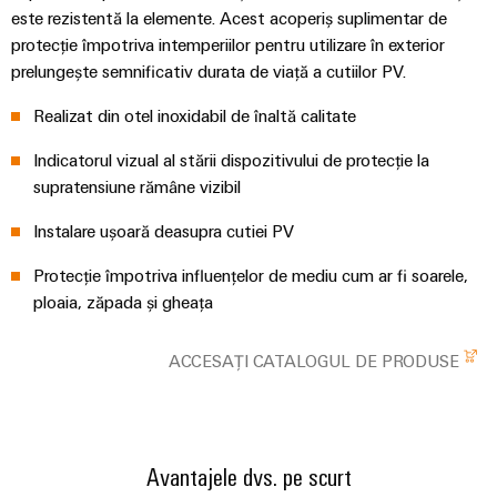
plug-
inovatoare
este rezistentă la elemente. Acest acoperiș suplimentar de
de
in
Automatizare
protecție împotriva intemperiilor pentru utilizare în exterior
conectivitate
PCB
și
prelungește semnificativ durata de viață a cutiilor PV.
pentru
și
Software
dispozitive
Realizat din otel inoxidabil de înaltă calitate
terminale
Putere
Controlere
plug-
Indicatorul vizual al stării dispozitivului de protecție la
tradițională
in
Sisteme
supratensiune rămâne vizibil
Viitorul
PCB
pentru
I/O
Instalare ușoară deasupra cutiei PV
metode
Servicii
sigure
Industrial
de
Protecție împotriva influențelor de mediu cum ar fi soarele,
conector
Ethernet
producere
ploaia, zăpada și gheața
PCB
a
Panouri
energiei
Producător
ACCESAȚI CATALOGUL DE PRODUSE
tactile
Stocarea
de
energiei
Instrumente
echipamente
Soluții
de
originale
și
inginerie
(OEM)
Avantajele dvs. pe scurt
produse