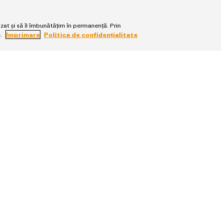
lizat și să îl îmbunătățim în permanență. Prin
e.
Imprimare
Politica de confidențialitate
Scoateți cele 6 șuruburi de fixare (TX10) de 
Sfat: puteți lipi șuruburile de magneții de pe 
ATENȚIE
: Inelul LED de pe capacul carcasei de 
cablu.
Trageți cu atenție capacul carcasei ușor înain
Acum puteți să vă uitați în cutia de încărcare EV 
orificiului de evacuare. O pârghie roșie este vizibi
Întoarceți pârghia cu aproximativ 90° pentru a