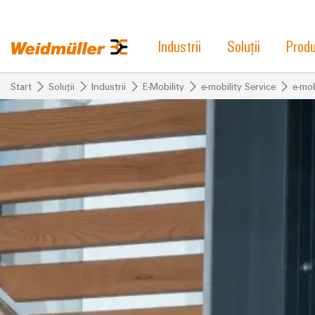
Industrii
Soluții
Prod
Start
Soluții
Industrii
E-Mobility
e-mobility Service
e-mob