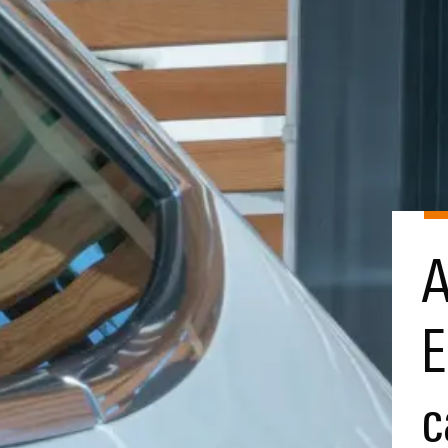
A
E
c