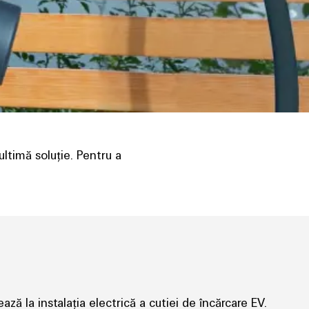
ultimă soluție. Pentru a
ază la instalația electrică a cutiei de încărcare EV.