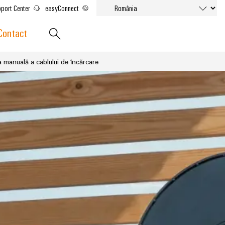
port Center
easyConnect
Contact
manuală a cablului de încărcare