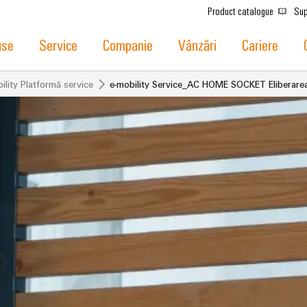
Product catalogue
Sup
use
Service
Companie
Vânzări
Cariere
ility Platformă service
e-mobility Service_AC HOME SOCKET Eliberarea 