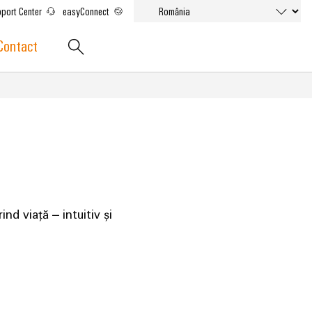
port Center
easyConnect
Contact
nd viață – intuitiv și