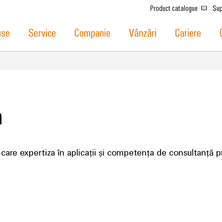
Product catalogue
Sup
use
Service
Companie
Vânzări
Cariere
h
 care expertiza în aplicații și competența de consultanță pri