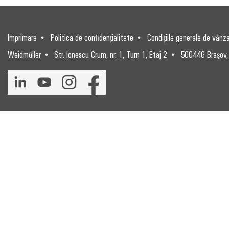
Imprimare
Politica de confidențialitate
Condițiile generale de vânz
Weidmüller
Str. Ionescu Crum, nr. 1, Turn 1, Etaj 2
500446 Brașov,