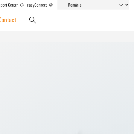
port Center
easyConnect
Contact