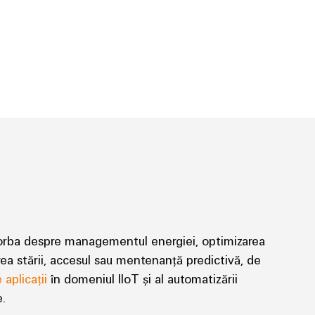
vorba despre managementul energiei, optimizarea
rea stării, accesul sau mentenanță predictivă, de
aplicații
în domeniul IIoT și al automatizării
e.