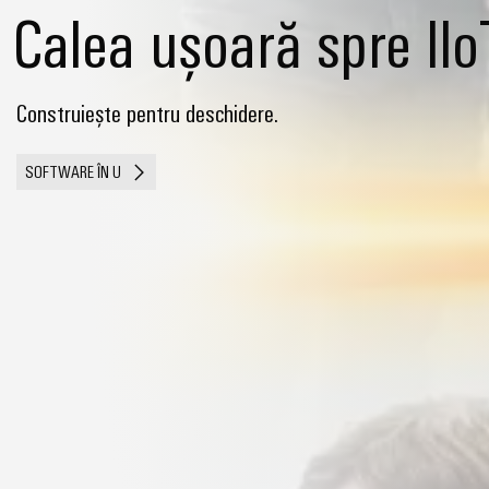
Calea ușoară spre IIo
Construiește pentru deschidere.
SOFTWARE ÎN U