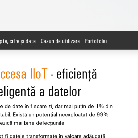
pte, cifre și date
Cazuri de utilizare
Portofoliu
ccesa IIoT
- eficiență
eligentă a datelor
 de date în fiecare zi, dar mai puțin de 1% din
itabil. Există un potențial neexploatat de 99%
rezică mai bine defecțiunile.
t fi datele transformate în valoare adăugată