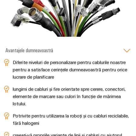
plug-
inovatoare
de
in
Automatizare
conectivitate
PCB
și
pentru
și
Software
dispozitive
terminale
Putere
Controlere
plug-
tradițională
in
Avantajele dumneavoastră
Sisteme
Viitorul
PCB
pentru
I/O
Diferite niveluri de personalizare pentru cablurile noastre
metode
Servicii
sigure
pentru a satisface cerințele dumneavoastră pentru orice
Industrial
de
conector
lucrare de planificare
Ethernet
producere
PCB
a
lungimi de cabluri și fire orientate spre cerere, conectori,
Panouri
energiei
elemente de marcare sau culori în funcție de mărimea
Producător
tactile
Stocarea
lotului.
de
energiei
Instrumente
echipamente
Potrivite pentru utilizarea la roboți și cu cabluri reciclabile,
Soluții
de
originale
fără halogeni
și
inginerie
(OEM)
produse
creeați-vă propriile variante de linii și cabluri cu ajutorul