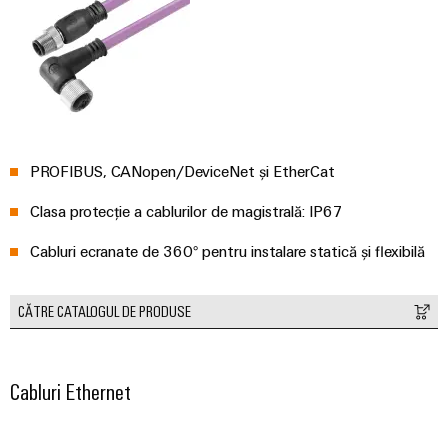
conectivitatea
industrială.
PROFIBUS, CANopen/DeviceNet și EtherCat
Clasa protecție a cablurilor de magistrală: IP67
Cabluri ecranate de 360° pentru instalare statică și flexibilă
CĂTRE CATALOGUL DE PRODUSE
Weidmüller
Configurator
Cabluri Ethernet
Ingineria
digitală de
nivel
superior -