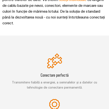
digitale
Noutăți
și
Weidmüller
inteligente
de cablu bazate pe nevoi, conectori, elemente de marcare sau
pentru
Configurator
despre
soluții
mobilitatea
culori în funcție de mărimea lotului. De la soluția de standard
Asistență
Weidmüller
Ingineria
ecologică
companie
de
până la dezvoltarea nouă - cu noi sunteți întotdeauna conectați
digitală de
în
Configurator
migrare
Asistență
nivel
corect.
transportul
Știri
superior -
tehnică
de
intuitivă,
Workplace
din
Interfețe
șină
simplă,
Solutions
rapidă
presa
de
Conformitatea
Fotovoltaice
comercială
service
produselor
Utilizarea
cu
energiei
Sisteme
Cutii
cerințele
solare
și
de
pentru
Partenerii
de
eficiența
soluții
distribuție
noștri
mediu
resurselor
Conectare perfectă
Analiză
Distribuție
Hidrogen
PSIRT
Transmitere fiabilă a energiei, a semnalelor și a datelor cu
industrială
Electronică
Hidrogenul
tehnologie de conectare permanentă.
Rețea
Date
ca
Automatizare
tehnologie
Partener
Module
tehnice
esențială
descentralizată
de
de
pentru
Cataloage