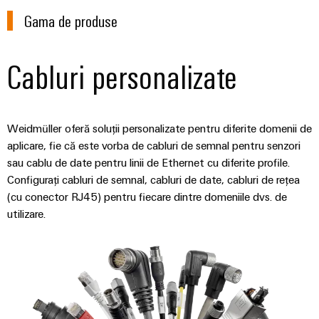
tablourilor
electronice
de
electrice
evenimente
Gama de produse
Soluții
comandă
globale
Petrol
de
Protecție
online
și
management
la
Cabluri personalizate
Experiență
Gaze
al
supratensiune
eShop
digitală
Asigurarea
energiei
și
Interfața
unor
la
operațiuni
Controler
OCI
Weidmüller oferă soluții personalizate pentru diferite domenii de
trăsnet
sigure
pentru
aplicare, fie că este vorba de cabluri de semnal pentru senzori
prin
Interfața
sau cablu de date pentru linii de Ethernet cu diferite profile.
soluții
centrale
Cutii
EDI
integrate
Configurați cabluri de semnal, cabluri de date, cabluri de rețea
electrice
PV
pentru
(cu conector RJ45) pentru fiecare dintre domeniile dvs. de
industria
Distribuitoare
utilizare.
de
IMAGINE
DE
proces
pentru
Producători
ANSAMBLU
magistrale
de
Producători
de
dispozitive
de
câmp
dispozitive
Conectori
Soluții