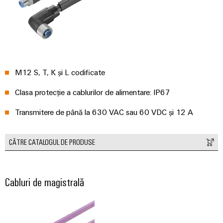
Carcase
modificate
și
echipate
M12 S, T, K și L codificate
Seturi
de
Clasa protecție a cablurilor de alimentare: IP67
cabluri
personalizate
Transmitere de până la 630 VAC sau 60 VDC și 12 A
CĂTRE CATALOGUL DE PRODUSE
Inovații în
materie de
produse
Cabluri de magistrală
Conectivitate
practică pentru
industria
dumneavoastră.
Inovațiile
noastre pentru