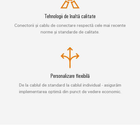
automatizare
releu
tranziția
Automatizare
de
energetică
și
și
industrială
produse
IIoT
Tehnologii de înaltă calitate
relee
Infrastructura
tehnice
IoT
semiconductoare
Conectorii și cablu de conectare respectă cele mai recente
clădirilor
Find
industrial
norme și standarde de calitate.
Soluții
Reparații
your
Amplificatoare
pentru
și
IIoT
Platforma
de
cerințele
piese
specifice
and
de
izolație
ale
de
Automation
servicii
și
infrastructurii
schimb
Solution
clădirilor
industriale
traductoare
Personalizare flexibilă
Partner
easyConnect
de
Echiparea
Cursuri
De la cablul de standard la cablul individual - asigurăm
măsurare
tablourilor
de
Securitate
implementarea optimă din punct de vedere economic.
electrice
formare
industrială
Surse
Evenimente
Soluții
și
de
și
pentru
Software
webinare
alimentare
provocările
târguri
IoT
din
și
domeniul
Carcase
Târguri
echipării
automatizare
produse
Opțiuni
și