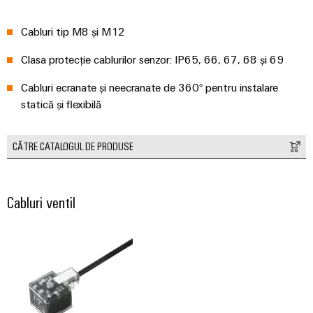
tratarea
apelor
Cabluri tip M8 și M12
Workplace
uzate
și
Soluții
Clasa protecție cablurilor senzor: IP65, 66, 67, 68 și 69
în
accesorii
industria
Cabluri ecranate și neecranate de 360° pentru instalare
apei
Unelte
statică și flexibilă
și
a
Mașini
apelor
CĂTRE CATALOGUL DE PRODUSE
automate
uzate
Utilaje
Software
Soluții
Cabluri ventil
pentru
Elemente
diferitele
de
sectoare
marcare
de
automatizare
a
Imprimante
mașinilor
industriale
și