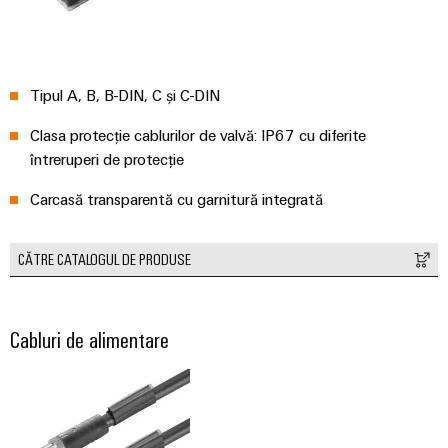
fabricilor
Lămpi
industriale
Infrastructură
Tipul A, B, B-DIN, C și C-DIN
tablouri
de
Clasa protecție cablurilor de valvă: IP67 cu diferite
întreruperi de protecție
comandă
Carcasă transparentă cu garnitură integrată
Serviciu
CĂTRE CATALOGUL DE PRODUSE
asamblare
Ansambluri
de
Cabluri de alimentare
blocuri
terminale
pe
șină