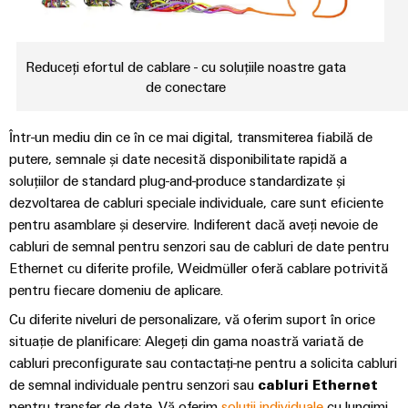
Informații
edge
digitală
și
navale
Conectivitate
de
computing
Weidmüller
practică pentru
componente
Soluții
Consultanță
management
industria
complete
eshop
de
dumneavoastră.
în
Reduceți efortul de cablare - cu soluțiile noastre gata
și
de
Inovațiile
intrare
de conectare
conectare
conectivitate
Cataloage
noastre pentru
certificate
Dulap
dedicate
pentru
conectivitatea
de
de
industrială.
industriei
Inginerie
cabluri
Orange
Într-un mediu din ce în ce mai digital, transmiterea fiabilă de
produse
maritime
comandă
digitală
Mag
putere, semnale și date necesită disponibilitate rapidă a
și
Cabluri
Energie
Broșuri
|
soluțiilor de standard plug-and-produce standardizate și
câmp
Weidmüller
de
eoliană
Publicație
dezvoltarea de cabluri speciale individuale, care sunt eficiente
Configurator
conexiune,
Excelență
pentru asamblare și deservire. Indiferent dacă aveți nevoie de
pentru
Cablare
IMAGINE
operațională
cabluri
cabluri de semnal pentru senzori sau de cabluri de date pentru
DE
clienți
de
Servicii
în
patch
ANSAMBLU
Ethernet cu diferite profile, Weidmüller oferă cablare potrivită
domeniul
câmp
conector
și
Managementul
energiei
pentru fiecare domeniu de aplicare.
PCB
eoliene
cabluri
nostru
Contorizare
Cu diferite niveluri de personalizare, vă oferim suport în orice
inteligentă
Servicii
Feroviar
situație de planificare: Alegeți din gama noastră variată de
Cablarea
de
Soluții
cabluri preconfigurate sau contactați-ne pentru a solicita cabluri
sistemului
Construcția
moderne
Presă
laborator
de semnal individuale pentru senzori sau
cabluri Ethernet
și
PLC
tablourilor
pentru transfer de date. Vă oferim
soluții individuale
cu lungimi