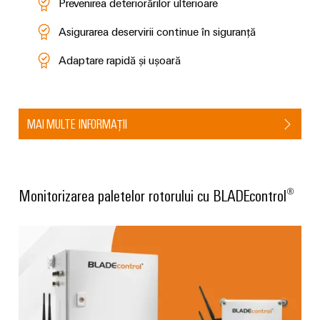
fabricilor
Prevenirea deteriorărilor ulterioare
Lămpi
industriale
Asigurarea deservirii continue în siguranță
Infrastructură
Adaptare rapidă și ușoară
tablouri
de
comandă
MAI MULTE INFORMAȚII
Serviciu
asamblare
Monitorizarea paletelor rotorului cu BLADEcontrol®
Ansambluri
de
blocuri
terminale
pe
șină