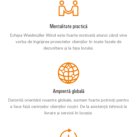
plug-
inovatoare
de
in
Automatizare
conectivitate
PCB
și
pentru
și
Software
Mentalitate practică
dispozitive
terminale
Echipa Weidmüller Wind este foarte motivată atunci când vine
Putere
Controlere
plug-
vorba de îngrijirea proiectelor clienților în toate fazele de
tradițională
dezvoltare și la fața locului.
in
Sisteme
Viitorul
PCB
pentru
I/O
metode
Servicii
sigure
Industrial
de
conector
Ethernet
producere
PCB
a
Amprentă globală
Panouri
energiei
Producător
tactile
Datorită orientării noastre globale, suntem foarte potriviți pentru
Stocarea
de
a face față cerințelor clienților noștri. De la asistență tehnică la
energiei
Instrumente
livrare și servicii în locație.
echipamente
Soluții
de
originale
și
inginerie
(OEM)
produse