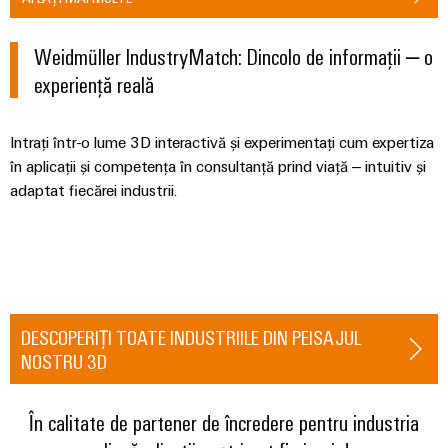
automatizare
releu
tranziția
Automatizare
de
energetică
și
și
industrială
produse
IIoT
Weidmüller IndustryMatch: Dincolo de informații – o
relee
Infrastructura
tehnice
IoT
semiconductoare
experiență reală
clădirilor
Find
industrial
Soluții
Reparații
your
Amplificatoare
pentru
și
Intrați într-o lume 3D interactivă și experimentați cum expertiza
IIoT
Platforma
de
cerințele
piese
în aplicații și competența în consultanță prind viață – intuitiv și
specifice
and
de
izolație
ale
adaptat fiecărei industrii.
de
Automation
servicii
și
infrastructurii
schimb
Solution
clădirilor
industriale
traductoare
Partner
easyConnect
de
Echiparea
Cursuri
măsurare
tablourilor
de
Securitate
electrice
formare
industrială
Surse
Evenimente
DESCOPERIȚI TOATE INDUSTRIILE DIN PEISAJUL
Soluții
și
de
și
pentru
NOSTRU 3D
Software
webinare
alimentare
provocările
târguri
IoT
din
și
domeniul
Carcase
În calitate de partener de încredere pentru industria
Târguri
echipării
automatizare
produse
Opțiuni
și