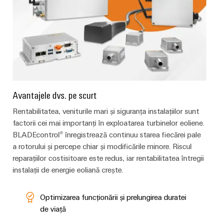
Carcase
modificate
și
echipate
Seturi
de
Avantajele dvs. pe scurt
cabluri
personalizate
Rentabilitatea, veniturile mari și siguranța instalațiilor sunt
factorii cei mai importanți în exploatarea turbinelor eoliene.
BLADEcontrol® înregistrează continuu starea fiecărei pale
Inovații în
a rotorului și percepe chiar și modificările minore. Riscul
materie de
reparațiilor costisitoare este redus, iar rentabilitatea întregii
produse
instalații de energie eoliană crește.
Conectivitate
practică pentru
industria
Optimizarea funcționării și prelungirea duratei
dumneavoastră.
Inovațiile
de viață
noastre pentru