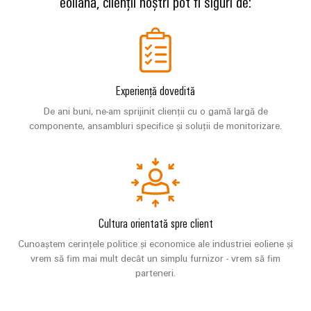
eoliană, clienții noștri pot fi siguri de:
tablourilor
electronice
de
electrice
evenimente
Soluții
comandă
globale
Petrol
de
Protecție
online
și
management
la
Experiență
Gaze
al
supratensiune
eShop
digitală
Experiență dovedită
Asigurarea
energiei
și
Interfața
unor
De ani buni, ne-am sprijinit clienții cu o gamă largă de
la
operațiuni
Controler
OCI
componente, ansambluri specifice și soluții de monitorizare.
trăsnet
sigure
pentru
prin
Interfața
soluții
centrale
Cutii
EDI
integrate
electrice
PV
pentru
industria
Distribuitoare
de
IMAGINE
Cultura orientată spre client
DE
proces
pentru
Producători
ANSAMBLU
magistrale
Cunoaștem cerințele politice și economice ale industriei eoliene și
de
Producători
vrem să fim mai mult decât un simplu furnizor - vrem să fim
de
dispozitive
de
parteneri.
câmp
dispozitive
Conectori
Soluții