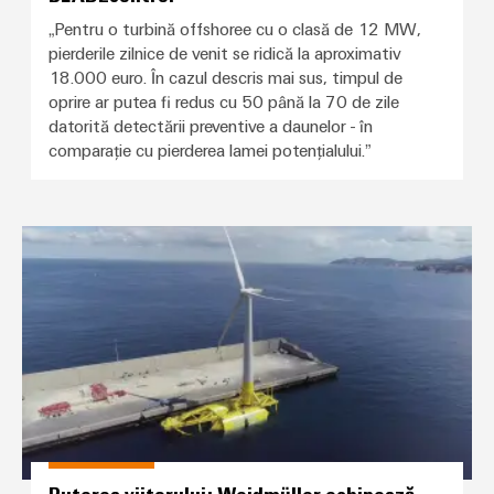
„Pentru o turbină offshoree cu o clasă de 12 MW,
pierderile zilnice de venit se ridică la aproximativ
18.000 euro. În cazul descris mai sus, timpul de
oprire ar putea fi redus cu 50 până la 70 de zile
datorită detectării preventive a daunelor - în
comparație cu pierderea lamei potențialului.”
Puterea viitorului: Weidmüller e
Puterea viitorului: Weidmüller echipează