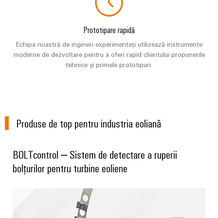
și
pentru
Sisteme
vizualizare
de
stocare
Prototipare rapidă
Măsurarea
a
Echipa noastră de ingineri experimentați utilizează instrumente
energiei
energiei
moderne de dezvoltare pentru a oferi rapid clientului propunerile
(ESS)
tehnice și primele prototipuri.
Weidmüller
Transmisie
Industrial
și
AI
Distribuție
Stabilitate
Acces
și
Produse de top pentru industria eoliană
la
siguranță
distanță
pentru
rețelele
BOLTcontrol – Sistem de detectare a ruperii
energetice
Platforma
bolțurilor pentru turbine eoliene
moderne
de
servicii
Tratarea
industriale
apei
easyConnect
și