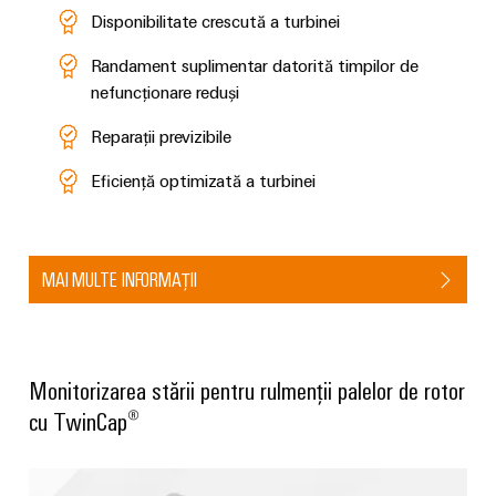
conectivitatea
Disponibilitate crescută a turbinei
industrială.
Randament suplimentar datorită timpilor de
nefuncționare reduși
Reparații previzibile
Eficiență optimizată a turbinei
MAI MULTE INFORMAȚII
Monitorizarea stării pentru rulmenții palelor de rotor
Weidmüller
Configurator
cu TwinCap®
Ingineria
digitală de
nivel
superior -