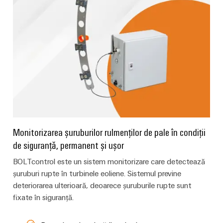
tratarea
apelor
Workplace
uzate
și
Soluții
în
accesorii
industria
apei
Unelte
și
a
Mașini
apelor
automate
uzate
Utilaje
Software
Monitorizarea șuruburilor rulmenților de pale în condiții
Soluții
de siguranță, permanent și ușor
pentru
Elemente
diferitele
BOLTcontrol este un sistem monitorizare care detectează
de
sectoare
șuruburi rupte în turbinele eoliene. Sistemul previne
marcare
de
deteriorarea ulterioară, deoarece șuruburile rupte sunt
automatizare
a
Imprimante
fixate în siguranță.
mașinilor
industriale
și