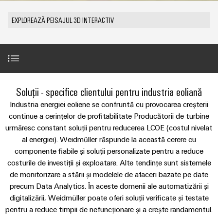
plug-
tangibile
Lugoj
ANSAMBLU
ZPA
și
de
Tehnologie
in
Seturi
Evenimente
EXPLOREAZĂ PEISAJUL 3D INTERACTIV
soluțiile
S
Weidmüller
de
de
Companie
&
pot
Conectori
IMAGINE
racord
cabluri
fi
Promoții
VARITECTOR
DE
Fapte
plug-
experimentate.
ANSAMBLU
PUSH-
personalizate
PU
și
in
Vânzări
Newsletter
IN
Centru
AC
cifre
PCB
Fast
de
I
miniMOKU
Industrial
și
Delivery
Cazuri de utilizare
New
Soluții - specifice clientului pentru industria eoliană
Sustenabilitate
date
with
Cariere
showroom
5G
terminale
Service
Soluții
integrated
Industria energiei eoliene se confruntă cu provocarea creșterii
mobil
plug-
(Serviciul
Academia
și
Produse de top
Microrețele
continue a cerințelor de profitabilitate Producătorii de turbine
fuse
in
de
produse
Weidmüller
Contact
urmăresc constant soluții pentru reducerea LCOE (costul nivelat
c.c.
pentru
PCB
livrare
al energiei). Weidmüller răspunde la această cerere cu
centrele
Link-
Resurse
Referințe
rapidă)
IMAGINE
Single
de
componente fiabile și soluții personalizate pentru a reduce
Sistemele
DE
uri
umane
date
Pair
ANSAMBLU
costurile de investiții și exploatare. Alte tendințe sunt sistemele
și
-
utile
Descărcări
Ethernet
de monitorizare a stării și modelele de afaceri bazate pe date
Conformitatea
eficiente,
componentele
Consultanță
precum Data Analytics. În aceste domenii ale automatizării și
fiabile,
Listă
carcasei
u-
și
scalabile
Inovații în
Locații
digitalizării, Weidmüller poate oferi soluții verificate și testate
de
Contact
materie de
OS
inginerie
pentru a reduce timpii de nefuncționare și a crește randamentul.
Sisteme
Construcții
prețuri
produse