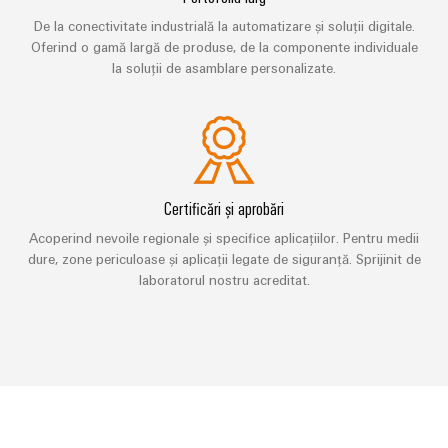
digitale
Noutăți
și
Weidmüller
inteligente
pentru
De la conectivitate industrială la automatizare și soluții digitale.
Configurator
despre
soluții
mobilitatea
Oferind o gamă largă de produse, de la componente individuale
Asistență
Weidmüller
Ingineria
ecologică
companie
de
la soluții de asamblare personalizate.
digitală de
în
Configurator
migrare
Asistență
nivel
transportul
Știri
superior -
tehnică
de
intuitivă,
Workplace
din
Interfețe
șină
simplă,
Solutions
rapidă
presa
de
Conformitatea
Fotovoltaice
comercială
service
produselor
Utilizarea
Certificări și aprobări
cu
energiei
Sisteme
Cutii
cerințele
solare
Acoperind nevoile regionale și specifice aplicațiilor. Pentru medii
și
de
pentru
Partenerii
dure, zone periculoase și aplicații legate de siguranță. Sprijinit de
de
eficiența
soluții
distribuție
laboratorul nostru acreditat.
noștri
mediu
resurselor
Analiză
Distribuție
Hidrogen
PSIRT
industrială
Electronică
Hidrogenul
Rețea
Date
ca
Automatizare
tehnologie
Partener
Module
tehnice
esențială
descentralizată
de
de
pentru
Cataloage