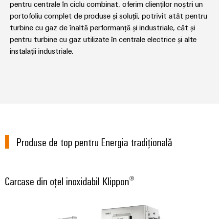
și
pentru
pentru centrale în ciclu combinat, oferim clienților noștri un
Sisteme
vizualizare
portofoliu complet de produse și soluții, potrivit atât pentru
de
turbine cu gaz de înaltă performanță și industriale, cât și
stocare
Măsurarea
a
pentru turbine cu gaz utilizate în centrale electrice și alte
energiei
energiei
instalații industriale.
(ESS)
Weidmüller
Transmisie
Industrial
și
AI
Distribuție
Stabilitate
Acces
și
la
siguranță
distanță
pentru
Produse de top pentru Energia tradițională
rețelele
energetice
Platforma
moderne
de
Carcase din oțel inoxidabil Klippon®
servicii
Tratarea
industriale
apei
easyConnect
și