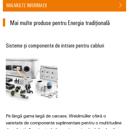
fabricilor
Lămpi
MAI MULTE INFORMAȚII
industriale
Mai multe produse pentru Energia tradițională
Infrastructură
tablouri
de
Sisteme și componente de intrare pentru cabluri
comandă
Serviciu
asamblare
Ansambluri
de
blocuri
terminale
Pe lângă gama largă de carcase, Weidmüller oferă o
pe
varietate de componente suplimentare pentru o multitudine
șină