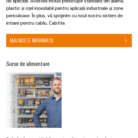
de aplicații. Acestea includ presetupe standard din alamă,
plastic și oțel inoxidabil pentru aplicații industriale și zone
Carcase
periculoase. În plus, vă sprijinim cu noul nostru sistem de
modificate
intrare pentru cablu, Cabtite.
și
echipate
MAI MULTE INFORMAȚII
Seturi
de
cabluri
Surse de alimentare
personalizate
Inovații în
materie de
produse
Conectivitate
practică pentru
industria
dumneavoastră.
Inovațiile
noastre pentru