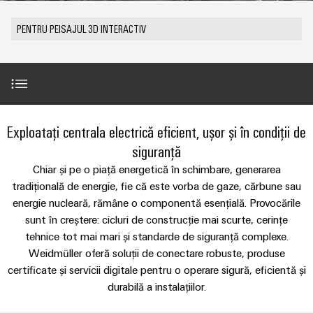
plug-
tangibile
Lugoj
ANSAMBLU
ZPA
și
de
Tehnologie
in
Seturi
Evenimente
PENTRU PEISAJUL 3D INTERACTIV
soluțiile
S
Weidmüller
de
de
Companie
&
pot
Conectori
IMAGINE
racord
cabluri
fi
Promoții
VARITECTOR
DE
Fapte
plug-
experimentate.
ANSAMBLU
PUSH-
personalizate
PU
și
in
Vânzări
Newsletter
IN
Centru
AC
cifre
PCB
Fast
de
I
miniMOKU
Industrial
și
Delivery
Valori și Beneficii
Exploatați centrala electrică eficient, ușor și în condiții de
Sustenabilitate
date
with
Cariere
showroom
5G
terminale
Service
Soluții
siguranță
integrated
mobil
plug-
(Serviciul
Academia
și
Cazuri de utilizare
Microrețele
fuse
New
Chiar și pe o piață energetică în schimbare, generarea
in
de
produse
Weidmüller
Contact
c.c.
tradițională de energie, fie că este vorba de gaze, cărbune sau
pentru
PCB
livrare
centrele
energie nucleară, rămâne o componentă esențială. Provocările
Link-
Resurse
Provocările pieței
rapidă)
IMAGINE
Single
de
sunt în creștere: cicluri de construcție mai scurte, cerințe
Sistemele
DE
uri
umane
date
Pair
ANSAMBLU
tehnice tot mai mari și standarde de siguranță complexe.
și
-
utile
Repere
Ethernet
Weidmüller oferă soluții de conectare robuste, produse
Conformitatea
eficiente,
componentele
Consultanță
fiabile,
certificate și servicii digitale pentru o operare sigură, eficientă și
Listă
carcasei
u-
și
scalabile
Inovații în
Locații
durabilă a instalațiilor.
de
Produse și Soluții
materie de
OS
inginerie
Sisteme
Construcții
prețuri
produse