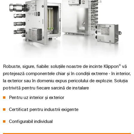
tratarea
apelor
Workplace
uzate
și
Soluții
în
accesorii
industria
apei
Unelte
și
a
Mașini
apelor
automate
uzate
Robuste, sigure, fiabile: soluțiile noastre de incinte Klippon® vă
protejează componentele chiar și în condiții extreme - în interior,
Utilaje
Software
la exterior sau în domeniu expus pericolului de explozie. Soluția
Soluții
potrivită pentru fiecare sarcină de instalare
pentru
Elemente
diferitele
Pentru uz interior și exterior
de
sectoare
marcare
de
Certificat pentru industrii exigente
automatizare
a
Imprimante
Configurabil individual
mașinilor
industriale
și