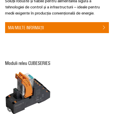
Soluții robuste și fiabile pentru alimentarea sigură a
conectivitatea
industrială.
tehnologiei de control și a infrastructurii – ideale pentru
medii exigente în producția convențională de energie.
MAI MULTE INFORMAȚII
Moduli releu CUBESERIES
Weidmüller
Configurator
Ingineria
digitală de
nivel
superior -