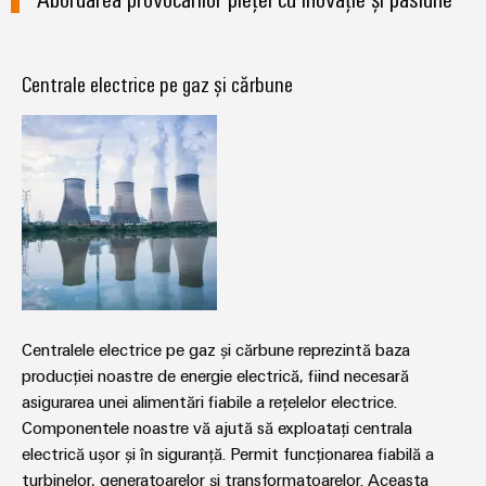
tablourilor
electronice
de
electrice
evenimente
Soluții
comandă
globale
Petrol
de
Protecție
online
Centrale electrice pe gaz și cărbune
și
management
la
Experiență
Gaze
al
supratensiune
eShop
digitală
Asigurarea
energiei
și
Interfața
unor
la
operațiuni
Controler
OCI
trăsnet
sigure
pentru
prin
Interfața
soluții
centrale
Cutii
EDI
integrate
electrice
PV
pentru
industria
Distribuitoare
de
IMAGINE
Centralele electrice pe gaz și cărbune reprezintă baza
DE
proces
pentru
Producători
ANSAMBLU
producției noastre de energie electrică, fiind necesară
magistrale
de
Producători
asigurarea unei alimentări fiabile a rețelelor electrice.
de
dispozitive
de
Componentele noastre vă ajută să exploatați centrala
câmp
dispozitive
electrică ușor și în siguranță. Permit funcționarea fiabilă a
Conectori
Soluții
turbinelor, generatoarelor și transformatoarelor. Aceasta