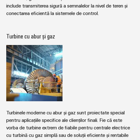
plug-
inovatoare
include transmiterea sigură a semnalelor la nivel de teren și
de
in
Automatizare
conectarea eficientă la sistemele de control.
conectivitate
PCB
și
pentru
și
Software
dispozitive
terminale
Turbine cu abur și gaz
Putere
Controlere
plug-
tradițională
in
Sisteme
Viitorul
PCB
pentru
I/O
metode
Servicii
sigure
Industrial
de
conector
Ethernet
producere
PCB
a
Panouri
energiei
Producător
tactile
Stocarea
de
Turbinele moderne cu abur și gaz sunt proiectate special
energiei
Instrumente
echipamente
pentru aplicațiile specifice ale clienților finali. Fie că este
Soluții
de
originale
vorba de turbine extrem de fiabile pentru centrale electrice
și
inginerie
(OEM)
produse
cu turbină cu gaz simplă sau de soluții eficiente și rentabile