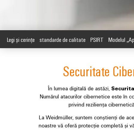
Legi și cerințe
standarde de calitate
PSIRT
Modelul „Ap
Securitate Cibe
În lumea digitală de astăzi,
Securita
Numărul atacurilor cibernetice este în co
privind reziliența cibernet
La Weidmüller, suntem conștienți de ace
noastre vă oferă protecție completă și vă 