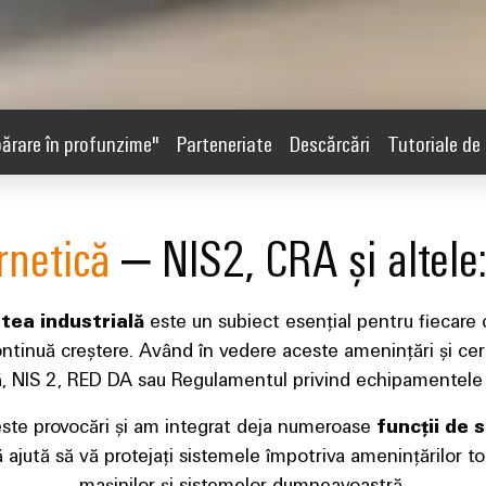
ărare în profunzime"
Parteneriate
Descărcări
Tutoriale de 
rnetică
– NIS2, CRA și altele:
tea industrială
este un subiect esențial pentru fiecare
ntinuă creștere. Având în vedere aceste amenințări și ceri
ică, NIS 2, RED DA sau Regulamentul privind echipamentele 
ste provocări și am integrat deja numeroase
funcții de 
ajută să vă protejați sistemele împotriva amenințărilor tot
mașinilor și sistemelor dumneavoastră.