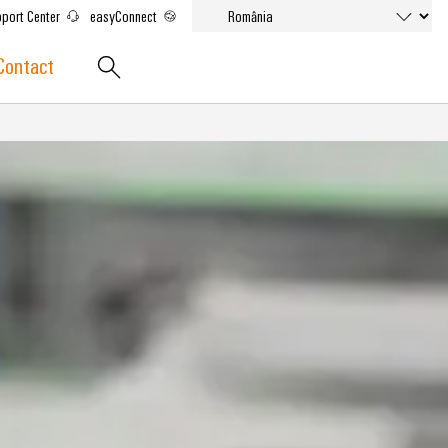
port Center
easyConnect
Contact