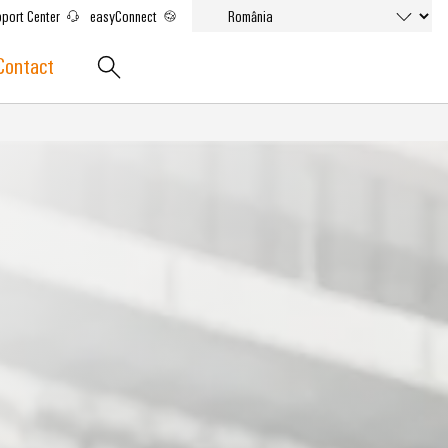
port Center
easyConnect
Contact