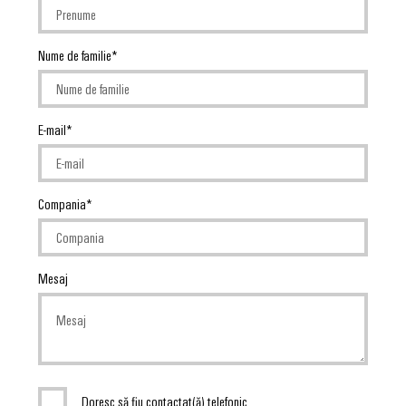
intuitivă,
simplă,
rapidă
Nume de familie
E-mail
Compania
Mesaj
Doresc să fiu contactat(ă) telefonic