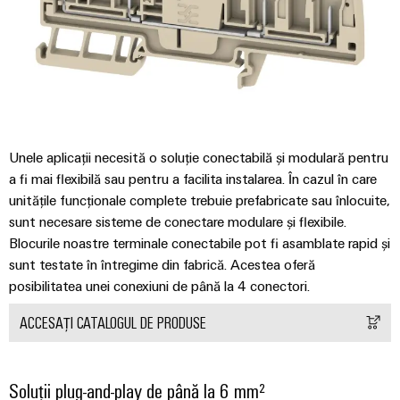
automatizare
releu
tranziția
Automatizare
de
energetică
și
și
industrială
produse
IIoT
relee
Infrastructura
tehnice
IoT
semiconductoare
clădirilor
Find
industrial
Soluții
Reparații
your
Amplificatoare
pentru
și
IIoT
Platforma
de
cerințele
piese
specifice
and
de
izolație
Unele aplicații necesită o soluție conectabilă și modulară pentru
ale
de
Automation
servicii
și
a fi mai flexibilă sau pentru a facilita instalarea. În cazul în care
infrastructurii
schimb
Solution
clădirilor
industriale
unitățile funcționale complete trebuie prefabricate sau înlocuite,
traductoare
sunt necesare sisteme de conectare modulare și flexibile.
Partner
easyConnect
de
Echiparea
Cursuri
Blocurile noastre terminale conectabile pot fi asamblate rapid și
măsurare
tablourilor
de
Securitate
sunt testate în întregime din fabrică. Acestea oferă
electrice
formare
industrială
Surse
posibilitatea unei conexiuni de până la 4 conectori.
Evenimente
Soluții
și
de
și
pentru
Software
ACCESAȚI CATALOGUL DE PRODUSE
webinare
alimentare
provocările
târguri
IoT
din
și
domeniul
Carcase
Târguri
echipării
Soluții plug-and-play de până la 6 mm²
automatizare
produse
Opțiuni
și