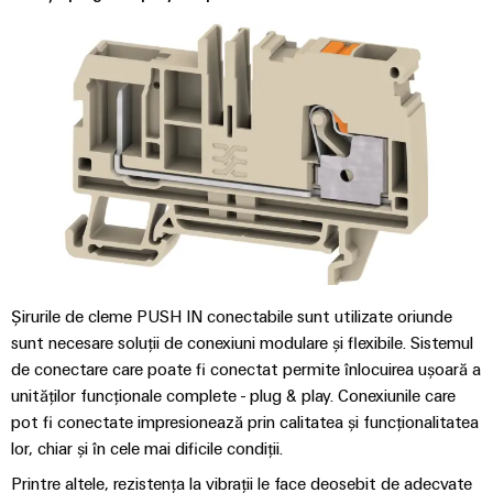
tablourilor
electronice
de
electrice
evenimente
Soluții
comandă
globale
Petrol
de
Protecție
online
și
management
la
Experiență
Gaze
al
supratensiune
eShop
digitală
Asigurarea
energiei
și
Interfața
unor
la
operațiuni
Controler
OCI
trăsnet
sigure
pentru
prin
Interfața
soluții
centrale
Cutii
EDI
integrate
electrice
PV
pentru
industria
Șirurile de cleme PUSH IN conectabile sunt utilizate oriunde
Distribuitoare
de
IMAGINE
sunt necesare soluții de conexiuni modulare și flexibile. Sistemul
DE
proces
pentru
Producători
de conectare care poate fi conectat permite înlocuirea ușoară a
ANSAMBLU
magistrale
de
Producători
unităților funcționale complete - plug & play. Conexiunile care
de
dispozitive
pot fi conectate impresionează prin calitatea și funcționalitatea
de
câmp
lor, chiar și în cele mai dificile condiții.
dispozitive
Conectori
Soluții
Printre altele, rezistența la vibrații le face deosebit de adecvate