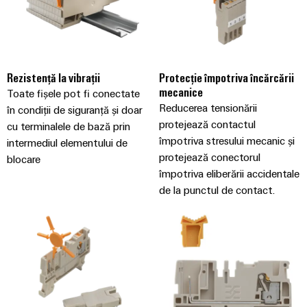
fabricilor
Lămpi
industriale
Infrastructură
tablouri
Rezistență la vibrații
Protecție împotriva încărcării
mecanice
de
Toate fișele pot fi conectate
Reducerea tensionării
comandă
în condiții de siguranță și doar
protejează contactul
cu terminalele de bază prin
împotriva stresului mecanic și
intermediul elementului de
protejează conectorul
blocare
Serviciu
împotriva eliberării accidentale
asamblare
de la punctul de contact.
Ansambluri
de
blocuri
terminale
pe
șină