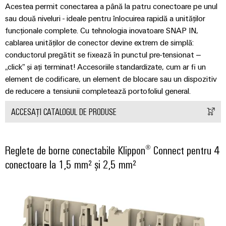
digitale
Noutăți
Acestea permit conectarea a până la patru conectoare pe unul
și
Weidmüller
inteligente
pentru
Configurator
sau două niveluri - ideale pentru înlocuirea rapidă a unităților
despre
soluții
mobilitatea
Asistență
Weidmüller
funcționale complete. Cu tehnologia inovatoare SNAP IN,
Ingineria
ecologică
companie
de
digitală de
în
cablarea unităților de conector devine extrem de simplă:
Configurator
migrare
Asistență
nivel
transportul
Știri
conductorul pregătit se fixează în punctul pre-tensionat –
superior -
tehnică
de
intuitivă,
Workplace
din
„click” și ați terminat! Accesoriile standardizate, cum ar fi un
Interfețe
șină
simplă,
Solutions
element de codificare, un element de blocare sau un dispozitiv
rapidă
presa
de
Conformitatea
Fotovoltaice
de reducere a tensiunii completează portofoliul general.
comercială
service
produselor
Utilizarea
cu
energiei
ACCESAȚI CATALOGUL DE PRODUSE
Sisteme
Cutii
cerințele
solare
și
de
pentru
Partenerii
de
eficiența
soluții
distribuție
noștri
mediu
Reglete de borne conectabile Klippon® Connect pentru 4
resurselor
conectoare la 1,5 mm² și 2,5 mm²
Analiză
Distribuție
Hidrogen
PSIRT
industrială
Electronică
Hidrogenul
Rețea
Date
ca
Automatizare
tehnologie
Partener
Module
tehnice
esențială
descentralizată
de
de
pentru
Cataloage