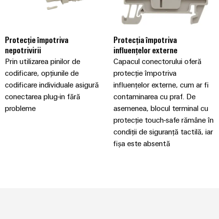
Carcase
modificate
și
Protecție împotriva
Protecția împotriva
nepotrivirii
influențelor externe
echipate
Prin utilizarea pinilor de
Capacul conectorului oferă
Seturi
codificare, opțiunile de
protecție împotriva
de
codificare individuale asigură
influențelor externe, cum ar fi
conectarea plug-in fără
contaminarea cu praf. De
cabluri
probleme
asemenea, blocul terminal cu
personalizate
protecție touch-safe rămâne în
condiții de siguranță tactilă, iar
fișa este absentă
Inovații în
materie de
produse
Conectivitate
practică pentru
industria
dumneavoastră.
Inovațiile
noastre pentru