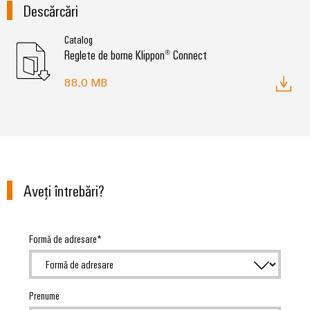
conectivitatea
Descărcări
industrială.
Catalog
Reglete de borne Klippon® Connect
88,0 MB
Aveţi întrebări?
Formă de adresare
Weidmüller
Configurator
Ingineria
digitală de
Prenume
nivel
superior -