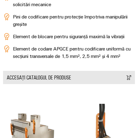
tratarea
solicitări mecanice
apelor
Workplace
Pini de codificare pentru protecție împotriva manipulării
uzate
greșite
și
Soluții
în
accesorii
Element de blocare pentru siguranță maximă la vibrații
industria
apei
Unelte
Element de codare APGCE pentru codificare uniformă cu
și
a
secțiuni transversale de 1,5 mm², 2,5 mm² și 4 mm²
Mașini
apelor
automate
uzate
ACCESAȚI CATALOGUL DE PRODUSE
Utilaje
Software
Soluții
pentru
Elemente
diferitele
de
sectoare
marcare
de
automatizare
a
Imprimante
mașinilor
industriale
și