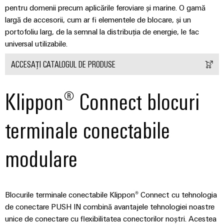
plug-
inovatoare
pentru domenii precum aplicările feroviare și marine. O gamă
de
in
Automatizare
largă de accesorii, cum ar fi elementele de blocare, și un
conectivitate
PCB
și
portofoliu larg, de la semnal la distribuția de energie, le fac
pentru
și
Software
dispozitive
universal utilizabile.
terminale
Putere
Controlere
ACCESAȚI CATALOGUL DE PRODUSE
plug-
tradițională
in
Sisteme
Viitorul
Klippon® Connect blocuri
PCB
pentru
I/O
metode
Servicii
sigure
Industrial
terminale conectabile
de
conector
Ethernet
producere
PCB
a
modulare
Panouri
energiei
Producător
tactile
Stocarea
de
energiei
Instrumente
echipamente
Blocurile terminale conectabile Klippon® Connect cu tehnologia
Soluții
de
originale
și
de conectare PUSH IN combină avantajele tehnologiei noastre
inginerie
(OEM)
produse
unice de conectare cu flexibilitatea conectorilor noștri. Acestea