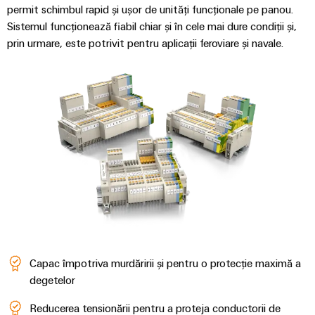
și
pentru
permit schimbul rapid și ușor de unități funcționale pe panou.
Sisteme
vizualizare
Sistemul funcționează fiabil chiar și în cele mai dure condiții și,
de
stocare
prin urmare, este potrivit pentru aplicații feroviare și navale.
Măsurarea
a
energiei
energiei
(ESS)
Weidmüller
Transmisie
Industrial
și
AI
Distribuție
Stabilitate
Acces
și
la
siguranță
distanță
pentru
rețelele
energetice
Platforma
moderne
de
Capac împotriva murdăririi și pentru o protecție maximă a
servicii
Tratarea
degetelor
industriale
apei
easyConnect
și
Reducerea tensionării pentru a proteja conductorii de