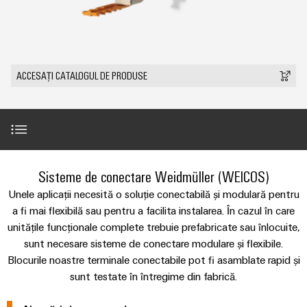
plug-
tangibile
Lugoj
ANSAMBLU
ZPA
și
de
Tehnologie
in
Seturi
Evenimente
soluțiile
S
Weidmüller
de
de
Companie
&
pot
Conectori
IMAGINE
racord
cabluri
fi
Promoții
VARITECTOR
DE
Fapte
plug-
experimentate.
ANSAMBLU
PUSH-
personalizate
PU
ACCESAȚI CATALOGUL DE PRODUSE
și
in
Vânzări
Newsletter
IN
Centru
AC
cifre
PCB
Fast
de
I
miniMOKU
Industrial
și
Delivery
Sustenabilitate
date
with
Cariere
showroom
5G
terminale
Service
Soluții
integrated
mobil
plug-
(Serviciul
Academia
și
Microrețele
fuse
Introducere
in
de
produse
Sisteme de conectare Weidmüller (WEICOS)
Weidmüller
Contact
c.c.
pentru
PCB
livrare
Unele aplicații necesită o soluție conectabilă și modulară pentru
centrele
Link-
Resurse
rapidă)
IMAGINE
Single
Noutăți despre produse
de
a fi mai flexibilă sau pentru a facilita instalarea. În cazul în care
Sistemele
DE
uri
umane
date
unitățile funcționale complete trebuie prefabricate sau înlocuite,
Pair
ANSAMBLU
și
-
utile
sunt necesare sisteme de conectare modulare și flexibile.
Ethernet
Conformitatea
eficiente,
Descărcări
componentele
Consultanță
Blocurile noastre terminale conectabile pot fi asamblate rapid și
fiabile,
Listă
carcasei
u-
și
scalabile
Inovații în
sunt testate în întregime din fabrică.
Locații
de
materie de
OS
Aveţi întrebări?
inginerie
Sisteme
Construcții
prețuri
produse