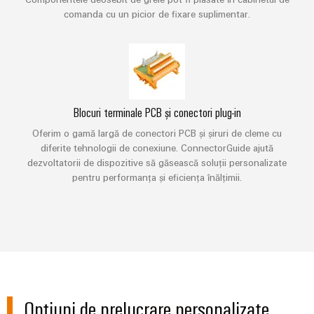
digitale
Noutăți
și
Weidmüller
inteligente
comanda cu un picior de fixare suplimentar.
pentru
Configurator
despre
soluții
mobilitatea
Asistență
Weidmüller
Ingineria
ecologică
companie
de
digitală de
în
Configurator
migrare
Asistență
nivel
transportul
Știri
superior -
tehnică
de
intuitivă,
Workplace
din
Interfețe
șină
simplă,
Solutions
rapidă
presa
de
Conformitatea
Blocuri terminale PCB și conectori plug-in
Fotovoltaice
comercială
service
produselor
Oferim o gamă largă de conectori PCB și șiruri de cleme cu
Utilizarea
cu
diferite tehnologii de conexiune. ConnectorGuide ajută
energiei
Sisteme
Cutii
dezvoltatorii de dispozitive să găsească soluții personalizate
cerințele
solare
și
de
pentru performanța și eficiența înălțimii.
pentru
Partenerii
de
eficiența
soluții
distribuție
noștri
mediu
resurselor
Analiză
Distribuție
Hidrogen
PSIRT
industrială
Electronică
Hidrogenul
Rețea
Date
ca
Automatizare
tehnologie
Partener
Module
tehnice
esențială
descentralizată
de
de
Opțiuni de prelucrare personalizate
pentru
Cataloage