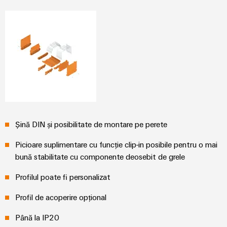
și
pentru
Sisteme
vizualizare
de
stocare
Măsurarea
a
energiei
energiei
(ESS)
Weidmüller
Transmisie
Industrial
și
AI
Distribuție
Stabilitate
Acces
Șină DIN și posibilitate de montare pe perete
și
la
siguranță
distanță
pentru
Picioare suplimentare cu funcție clip-in posibile pentru o mai
rețelele
bună stabilitate cu componente deosebit de grele
energetice
Platforma
moderne
Profilul poate fi personalizat
de
servicii
Tratarea
Profil de acoperire opțional
industriale
apei
easyConnect
și
Până la IP20