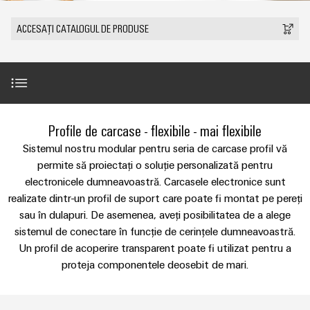
plug-
tangibile
Lugoj
ANSAMBLU
ZPA
și
de
Tehnologie
in
Seturi
Evenimente
ACCESAȚI CATALOGUL DE PRODUSE
soluțiile
S
Weidmüller
de
de
Companie
&
pot
Conectori
IMAGINE
racord
cabluri
fi
Promoții
VARITECTOR
DE
Fapte
plug-
experimentate.
ANSAMBLU
PUSH-
personalizate
PU
și
in
Vânzări
Newsletter
IN
Centru
AC
cifre
PCB
Fast
de
I
miniMOKU
Industrial
și
Delivery
Introducere
Profile de carcase - flexibile - mai flexibile
Sustenabilitate
date
with
Cariere
showroom
5G
terminale
Service
Soluții
integrated
Sistemul nostru modular pentru seria de carcase profil vă
mobil
plug-
(Serviciul
Academia
și
Opțiuni de prelucrare personalizate
Microrețele
permite să proiectați o soluție personalizată pentru
fuse
in
de
produse
Weidmüller
Contact
electronicele dumneavoastră. Carcasele electronice sunt
c.c.
pentru
PCB
livrare
realizate dintr-un profil de suport care poate fi montat pe pereți
centrele
Link-
Resurse
Sortiment de produse
rapidă)
IMAGINE
Single
de
sau în dulapuri. De asemenea, aveți posibilitatea de a alege
Sistemele
DE
uri
umane
date
Pair
ANSAMBLU
sistemul de conectare în funcție de cerințele dumneavoastră.
și
-
utile
Accesorii
Ethernet
Un profil de acoperire transparent poate fi utilizat pentru a
Conformitatea
eficiente,
componentele
Consultanță
fiabile,
proteja componentele deosebit de mari.
Listă
carcasei
u-
și
scalabile
Inovații în
Locații
de
Descărcări
materie de
OS
inginerie
Sisteme
Construcții
prețuri
produse