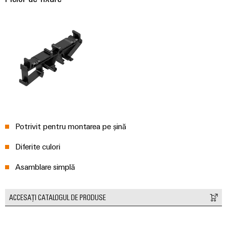
Carcase
modificate
și
echipate
Seturi
de
cabluri
personalizate
Potrivit pentru montarea pe șină
Diferite culori
Inovații în
materie de
Asamblare simplă
produse
Conectivitate
practică pentru
ACCESAȚI CATALOGUL DE PRODUSE
industria
dumneavoastră.
Inovațiile
noastre pentru