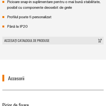
fabricilor
Picioare snap-in suplimentare pentru o mai bună stabilitate,
Lămpi
posibil cu componente deosebit de grele
industriale
Profilul poate fi personalizat
Infrastructură
tablouri
Până la IP20
de
comandă
ACCESAȚI CATALOGUL DE PRODUSE
Serviciu
asamblare
Ansambluri
Accesorii
de
blocuri
terminale
pe
șină
Picior de fixare