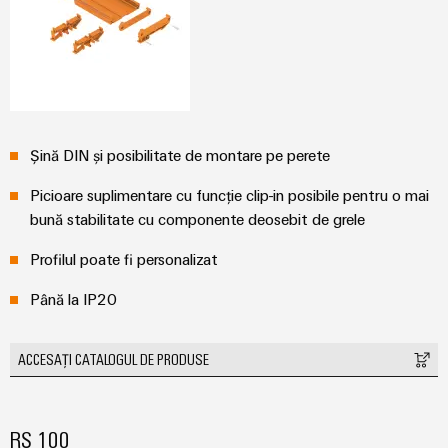
plug-
inovatoare
de
in
Automatizare
conectivitate
PCB
și
pentru
și
Software
dispozitive
terminale
Putere
Controlere
plug-
tradițională
Șină DIN și posibilitate de montare pe perete
in
Sisteme
Viitorul
PCB
pentru
I/O
Picioare suplimentare cu funcție clip-in posibile pentru o mai
metode
bună stabilitate cu componente deosebit de grele
Servicii
sigure
Industrial
de
conector
Profilul poate fi personalizat
Ethernet
producere
PCB
a
Până la IP20
Panouri
energiei
Producător
tactile
Stocarea
de
ACCESAȚI CATALOGUL DE PRODUSE
energiei
Instrumente
echipamente
Soluții
de
originale
și
inginerie
(OEM)
produse
RS 100