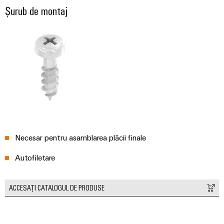
conectivitatea
Șurub de montaj
industrială.
Necesar pentru asamblarea plăcii finale
Autofiletare
Weidmüller
ACCESAȚI CATALOGUL DE PRODUSE
Configurator
Ingineria
digitală de
nivel
superior -