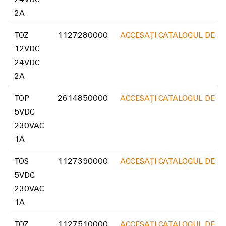
fabricilor
Lămpi
2A
industriale
TOZ
1127280000
ACCESAȚI CATALOGUL DE P
Infrastructură
12VDC
tablouri
24VDC
de
2A
comandă
TOP
2614850000
ACCESAȚI CATALOGUL DE P
5VDC
Serviciu
230VAC
asamblare
1A
Ansambluri
TOS
1127390000
ACCESAȚI CATALOGUL DE P
de
5VDC
blocuri
230VAC
terminale
1A
pe
șină
TOZ
1127510000
ACCESAȚI CATALOGUL DE P