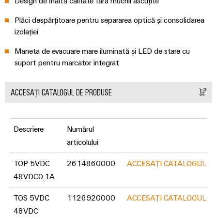
Design de înaltă calitate fără muchii ascuțite
plug-
inovatoare
de
in
Automatizare
Plăci despărțitoare pentru separarea optică și consolidarea
conectivitate
PCB
și
izolației
pentru
și
Software
dispozitive
Maneta de evacuare mare iluminată și LED de stare cu
terminale
Putere
Controlere
suport pentru marcator integrat
plug-
tradițională
in
Sisteme
Viitorul
PCB
ACCESAȚI CATALOGUL DE PRODUSE
pentru
I/O
metode
Servicii
sigure
Industrial
de
conector
Ethernet
Descriere
Numărul
producere
PCB
a
articolului
Panouri
energiei
Producător
tactile
TOP 5VDC
2614860000
ACCESAȚI CATALOGUL D
Stocarea
de
48VDC0.1A
energiei
Instrumente
echipamente
Soluții
de
originale
TOS 5VDC
1126920000
ACCESAȚI CATALOGUL D
și
inginerie
(OEM)
produse
48VDC