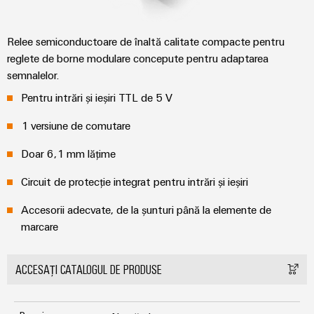
digitale
Noutăți
și
Weidmüller
inteligente
pentru
Configurator
despre
soluții
mobilitatea
Asistență
Weidmüller
Relee semiconductoare de înaltă calitate compacte pentru
Ingineria
ecologică
companie
de
digitală de
în
reglete de borne modulare concepute pentru adaptarea
Configurator
migrare
Asistență
nivel
transportul
Știri
semnalelor.
superior -
tehnică
de
intuitivă,
Workplace
din
Interfețe
Pentru intrări și ieșiri TTL de 5 V
șină
simplă,
Solutions
rapidă
presa
de
Conformitatea
Fotovoltaice
1 versiune de comutare
comercială
service
produselor
Utilizarea
cu
Doar 6,1 mm lățime
energiei
Sisteme
Cutii
cerințele
solare
și
de
pentru
Partenerii
Circuit de protecție integrat pentru intrări și ieșiri
de
eficiența
soluții
distribuție
noștri
mediu
resurselor
Accesorii adecvate, de la șunturi până la elemente de
Analiză
marcare
Distribuție
Hidrogen
PSIRT
industrială
Electronică
Hidrogenul
Rețea
Date
ca
ACCESAȚI CATALOGUL DE PRODUSE
Automatizare
tehnologie
Partener
Module
tehnice
esențială
descentralizată
de
de
pentru
Cataloage