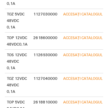
și
pentru
0,1A
Sisteme
vizualizare
de
stocare
TOZ 5VDC
1127030000
ACCESAȚI CATALOGUL D
Măsurarea
a
48VDC
energiei
energiei
0,1A
(ESS)
Weidmüller
Transmisie
TOP 12VDC
2618600000
ACCESAȚI CATALOGUL D
Industrial
și
48VDC0,1A
AI
Distribuție
TOS 12VDC
1126930000
ACCESAȚI CATALOGUL D
Stabilitate
Acces
și
48VDC
la
siguranță
0,1A
distanță
pentru
rețelele
energetice
Platforma
TOZ 12VDC
1127040000
ACCESAȚI CATALOGUL D
moderne
de
48VDC
servicii
Tratarea
0,1A
industriale
apei
TOP 5VDC
2618810000
ACCESAȚI CATALOGUL D
easyConnect
și