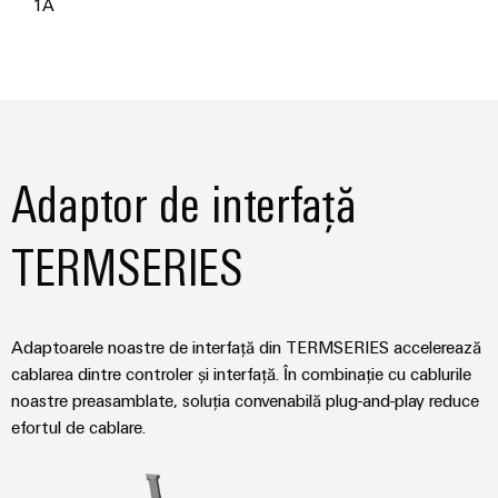
1A
conectivitatea
industrială.
Adaptor de interfață
TERMSERIES
Adaptoarele noastre de interfață din TERMSERIES accelerează
cablarea dintre controler și interfață. În combinație cu cablurile
Weidmüller
noastre preasamblate, soluția convenabilă plug-and-play reduce
Configurator
efortul de cablare.
Ingineria
digitală de
nivel
superior -