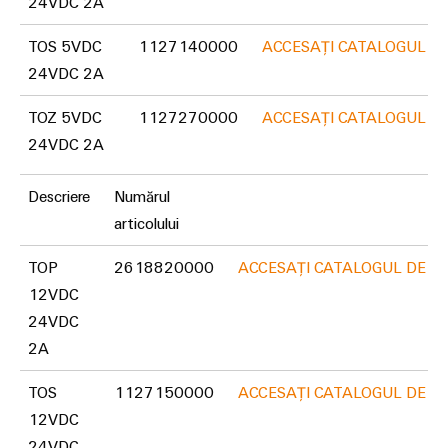
24VDC 2A
tratarea
apelor
TOS 5VDC
1127140000
ACCESAȚI CATALOGUL D
Workplace
uzate
24VDC 2A
și
Soluții
în
accesorii
TOZ 5VDC
1127270000
ACCESAȚI CATALOGUL D
industria
apei
24VDC 2A
Unelte
și
a
Mașini
Descriere
Numărul
apelor
automate
uzate
articolului
Utilaje
Software
TOP
2618820000
ACCESAȚI CATALOGUL DE P
Soluții
12VDC
pentru
Elemente
diferitele
24VDC
de
sectoare
2A
marcare
de
automatizare
TOS
1127150000
ACCESAȚI CATALOGUL DE P
a
Imprimante
mașinilor
12VDC
industriale
și
24VDC