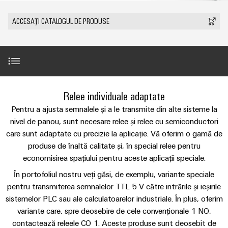
plug-
tangibile
Lugoj
ANSAMBLU
ZPA
și
de
Tehnologie
in
Seturi
Evenimente
ACCESAȚI CATALOGUL DE PRODUSE
soluțiile
S
Weidmüller
de
de
Companie
&
pot
Conectori
IMAGINE
racord
cabluri
fi
Promoții
VARITECTOR
DE
Fapte
plug-
experimentate.
ANSAMBLU
PUSH-
personalizate
PU
și
in
Vânzări
Newsletter
IN
Centru
AC
cifre
PCB
Fast
de
I
miniMOKU
Industrial
și
Delivery
Gama noastră de produse
Relee individuale adaptate
Sustenabilitate
date
with
Cariere
showroom
5G
terminale
Service
Soluții
integrated
Pentru a ajusta semnalele și a le transmite din alte sisteme la
mobil
plug-
(Serviciul
Academia
și
Descărcări
Microrețele
nivel de panou, sunt necesare relee și relee cu semiconductori
fuse
in
de
produse
Weidmüller
Contact
care sunt adaptate cu precizie la aplicație. Vă oferim o gamă de
c.c.
pentru
PCB
livrare
produse de înaltă calitate și, în special relee pentru
centrele
Link-
Resurse
Aveţi întrebări?
rapidă)
IMAGINE
Single
de
economisirea spațiului pentru aceste aplicații speciale.
Sistemele
DE
uri
umane
date
Pair
ANSAMBLU
și
În portofoliul nostru veți găsi, de exemplu, variante speciale
-
utile
Ethernet
Conformitatea
eficiente,
pentru transmiterea semnalelor TTL 5 V către intrările și ieșirile
componentele
Consultanță
fiabile,
Listă
sistemelor PLC sau ale calculatoarelor industriale. În plus, oferim
carcasei
u-
și
scalabile
Inovații în
Locații
de
variante care, spre deosebire de cele convenționale 1 NO,
materie de
OS
inginerie
Sisteme
Construcții
contactează releele CO 1. Aceste produse sunt deosebit de
prețuri
produse