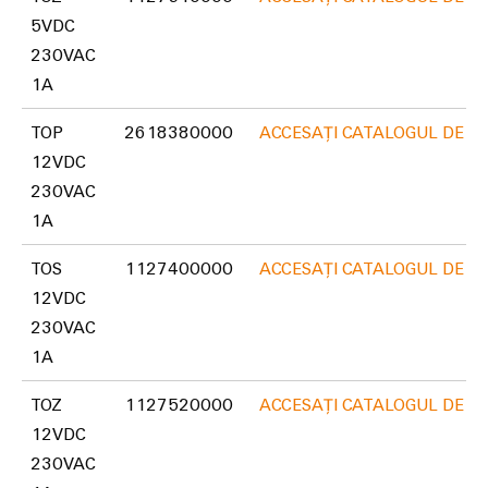
5VDC
Carcase
230VAC
modificate
1A
și
echipate
TOP
2618380000
ACCESAȚI CATALOGUL DE P
Seturi
12VDC
de
230VAC
cabluri
1A
personalizate
TOS
1127400000
ACCESAȚI CATALOGUL DE P
12VDC
Inovații în
230VAC
materie de
1A
produse
Conectivitate
TOZ
1127520000
ACCESAȚI CATALOGUL DE P
practică pentru
industria
12VDC
dumneavoastră.
230VAC
Inovațiile
noastre pentru