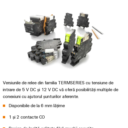
tablourilor
electronice
de
electrice
evenimente
Soluții
comandă
globale
Petrol
de
Protecție
online
și
management
la
Experiență
Gaze
al
supratensiune
eShop
digitală
Asigurarea
energiei
și
Interfața
unor
la
operațiuni
Controler
OCI
trăsnet
sigure
pentru
prin
Interfața
soluții
centrale
Cutii
EDI
integrate
electrice
PV
pentru
industria
Versiunile de relee din familia TERMSERIES cu tensiune de
Distribuitoare
de
IMAGINE
intrare de 5 V DC și 12 V DC vă oferă posibilități multiple de
DE
proces
pentru
Producători
conexiuni cu ajutorul șunturilor aferente.
ANSAMBLU
magistrale
de
Producători
Disponibile de la 6 mm lățime
de
dispozitive
de
câmp
1 și 2 contacte CO
dispozitive
Conectori
Soluții