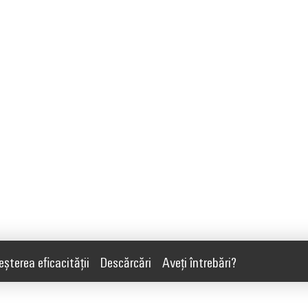
eșterea eficacității
Descărcări
Aveţi întrebări?