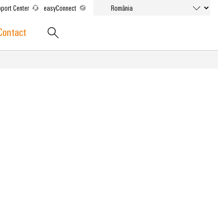
port Center
easyConnect
Contact