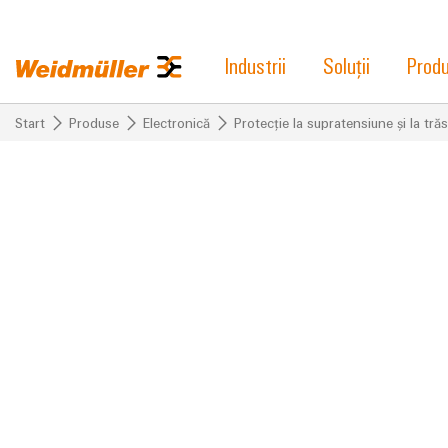
Industrii
Soluții
Prod
Start
Produse
Electronică
Protecție la supratensiune și la tră