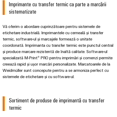
tratarea
Imprimante cu transfer termic ca parte a marcării
apelor
sistematizate
Workplace
uzate
și
Soluții
Vă oferim o abordare cuprinzătoare pentru sistemele de
în
accesorii
industria
etichetare industrială. Imprimantele cu cerneală și transfer
apei
Unelte
termic, software-ul și marcajele formează o unitate
și
coordonată. Imprimanta cu transfer termic este punctul central
a
Mașini
și produce marcare rezistentă de înaltă calitate. Software-ul
apelor
automate
uzate
specializată M-Print® PRO pentru imprimări și comenzi permite
creează rapid și ușor marcări personalizate. Marcatoarele de la
Utilaje
Software
Weidmüller sunt concepute pentru a se armoniza perfect cu
Soluții
sistemele de etichetare și cu software-ul.
pentru
Elemente
diferitele
de
sectoare
marcare
de
automatizare
Sortiment de produse de imprimantă cu transfer
a
Imprimante
termic
mașinilor
industriale
și