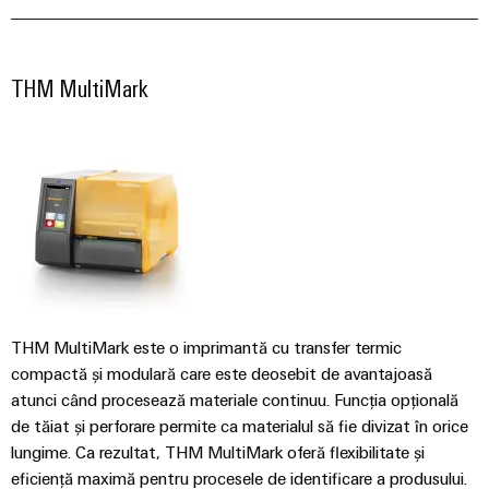
Carcase
modificate
THM MultiMark
și
echipate
Seturi
de
cabluri
personalizate
Inovații în
materie de
THM MultiMark este o imprimantă cu transfer termic
produse
compactă și modulară care este deosebit de avantajoasă
Conectivitate
atunci când procesează materiale continuu. Funcția opțională
practică pentru
de tăiat și perforare permite ca materialul să fie divizat în orice
industria
dumneavoastră.
lungime. Ca rezultat, THM MultiMark oferă flexibilitate și
Inovațiile
eficiență maximă pentru procesele de identificare a produsului.
noastre pentru