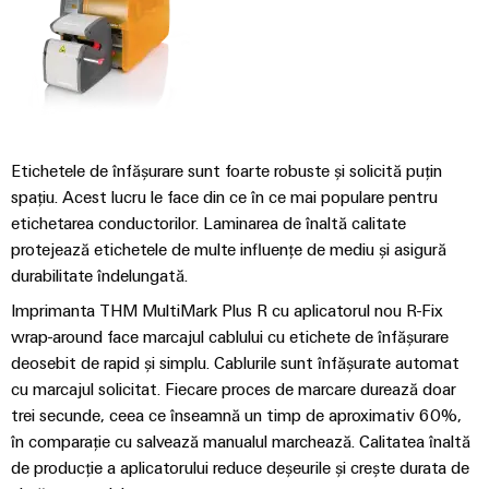
tablourilor
electronice
de
electrice
evenimente
Soluții
comandă
globale
Petrol
de
Protecție
online
și
management
la
Experiență
Gaze
al
supratensiune
eShop
digitală
Asigurarea
energiei
și
Interfața
unor
Etichetele de înfășurare sunt foarte robuste și solicită puțin
la
operațiuni
Controler
OCI
spațiu. Acest lucru le face din ce în ce mai populare pentru
trăsnet
sigure
pentru
etichetarea conductorilor. Laminarea de înaltă calitate
prin
Interfața
protejează etichetele de multe influențe de mediu și asigură
soluții
centrale
Cutii
EDI
integrate
durabilitate îndelungată.
electrice
PV
pentru
Imprimanta THM MultiMark Plus R cu aplicatorul nou R-Fix
industria
Distribuitoare
de
IMAGINE
wrap-around face marcajul cablului cu etichete de înfășurare
DE
proces
pentru
Producători
deosebit de rapid și simplu. Cablurile sunt înfășurate automat
ANSAMBLU
magistrale
cu marcajul solicitat. Fiecare proces de marcare durează doar
de
Producători
de
trei secunde, ceea ce înseamnă un timp de aproximativ 60%,
dispozitive
de
câmp
în comparație cu salvează manualul marchează. Calitatea înaltă
dispozitive
Conectori
de producție a aplicatorului reduce deșeurile și crește durata de
Soluții