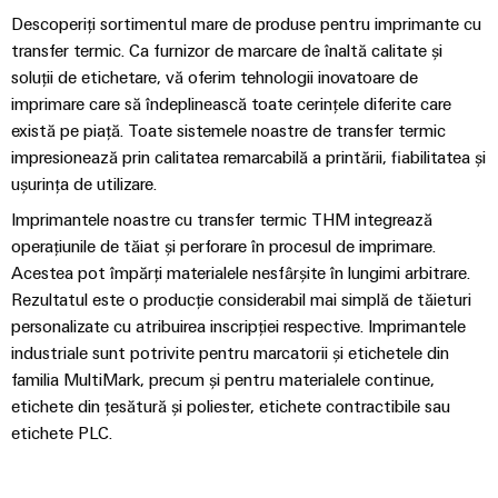
fabricilor
Lămpi
Descoperiți sortimentul mare de produse pentru imprimante cu
industriale
transfer termic. Ca furnizor de marcare de înaltă calitate și
soluții de etichetare, vă oferim tehnologii inovatoare de
Infrastructură
imprimare care să îndeplinească toate cerințele diferite care
tablouri
există pe piață. Toate sistemele noastre de transfer termic
de
impresionează prin calitatea remarcabilă a printării, fiabilitatea și
comandă
ușurința de utilizare.
Imprimantele noastre cu transfer termic THM integrează
operațiunile de tăiat și perforare în procesul de imprimare.
Serviciu
Acestea pot împărți materialele nesfârșite în lungimi arbitrare.
asamblare
Rezultatul este o producție considerabil mai simplă de tăieturi
personalizate cu atribuirea inscripției respective. Imprimantele
Ansambluri
industriale sunt potrivite pentru marcatorii și etichetele din
de
familia MultiMark, precum și pentru materialele continue,
blocuri
etichete din țesătură și poliester, etichete contractibile sau
terminale
etichete PLC.
pe
șină