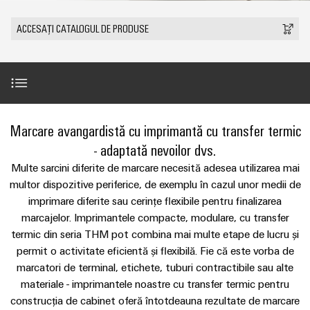
plug-
tangibile
Lugoj
ANSAMBLU
ZPA
și
de
Tehnologie
in
Seturi
Evenimente
ACCESAȚI CATALOGUL DE PRODUSE
soluțiile
S
Weidmüller
de
de
Companie
&
pot
Conectori
IMAGINE
racord
cabluri
fi
Promoții
VARITECTOR
DE
Fapte
plug-
experimentate.
ANSAMBLU
PUSH-
personalizate
PU
și
in
Vânzări
Newsletter
IN
Centru
AC
cifre
PCB
Fast
de
I
miniMOKU
Industrial
și
Delivery
Avantaje
Marcare avangardistă cu imprimantă cu transfer termic
Sustenabilitate
date
with
Cariere
showroom
5G
terminale
Service
Soluții
- adaptată nevoilor dvs.
integrated
mobil
plug-
(Serviciul
Academia
și
Noutăți despre produse
Microrețele
fuse
Multe sarcini diferite de marcare necesită adesea utilizarea mai
in
de
produse
Weidmüller
Contact
c.c.
multor dispozitive periferice, de exemplu în cazul unor medii de
pentru
PCB
livrare
centrele
imprimare diferite sau cerințe flexibile pentru finalizarea
Link-
Resurse
Soluții de sistem
rapidă)
IMAGINE
Single
de
marcajelor. Imprimantele compacte, modulare, cu transfer
Sistemele
DE
uri
umane
date
Pair
ANSAMBLU
termic din seria THM pot combina mai multe etape de lucru și
și
-
utile
Sortiment de produse
Ethernet
permit o activitate eficientă și flexibilă. Fie că este vorba de
Conformitatea
eficiente,
componentele
Consultanță
fiabile,
marcatori de terminal, etichete, tuburi contractibile sau alte
Listă
carcasei
u-
și
scalabile
Inovații în
Locații
materiale - imprimantele noastre cu transfer termic pentru
de
Videoclipuri despre manipulare
materie de
OS
inginerie
construcția de cabinet oferă întotdeauna rezultate de marcare
Sisteme
Construcții
prețuri
produse