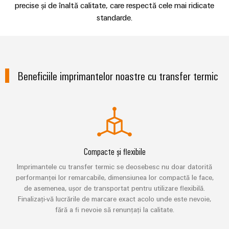
Informații
edge
digitală
precise și de înaltă calitate, care respectă cele mai ridicate
și
navale
Conectivitate
de
Descărcări
computing
Weidmüller
standarde.
practică pentru
componente
Soluții
Consultanță
management
industria
complete
eshop
de
dumneavoastră.
în
și
de
Inovațiile
Consultanță și asistență
intrare
conectare
conectivitate
Cataloage
noastre pentru
certificate
Dulap
dedicate
pentru
conectivitatea
de
de
industrială.
industriei
Inginerie
Beneficiile imprimantelor noastre cu transfer termic
cabluri
Orange
Aveţi întrebări?
produse
maritime
comandă
digitală
Mag
și
Cabluri
Energie
Broșuri
|
câmp
Weidmüller
de
eoliană
Publicație
Configurator
conexiune,
Excelență
pentru
Cablare
IMAGINE
operațională
cabluri
DE
clienți
de
Servicii
în
patch
ANSAMBLU
Compacte și flexibile
domeniul
câmp
conector
și
Managementul
energiei
Imprimantele cu transfer termic se deosebesc nu doar datorită
PCB
eoliene
cabluri
nostru
Contorizare
performanței lor remarcabile, dimensiunea lor compactă le face,
de asemenea, ușor de transportat pentru utilizare flexibilă.
inteligentă
Servicii
Feroviar
Cablarea
Finalizați-vă lucrările de marcare exact acolo unde este nevoie,
de
Soluții
sistemului
fără a fi nevoie să renunțați la calitate.
Construcția
moderne
Presă
laborator
și
PLC
tablourilor