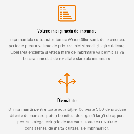
digitale
Noutăți
și
Weidmüller
inteligente
pentru
Configurator
despre
soluții
mobilitatea
Asistență
Weidmüller
Ingineria
ecologică
companie
de
digitală de
în
Configurator
migrare
Asistență
nivel
transportul
Volume mici și medii de imprimare
Știri
superior -
tehnică
de
intuitivă,
Workplace
din
Imprimantele cu transfer termic Weidmüller sunt, de asemenea,
Interfețe
șină
simplă,
Solutions
perfecte pentru volume de printare mici și medii și ieșire ridicată.
rapidă
presa
de
Conformitatea
Fotovoltaice
Operarea eficientă și viteza mare de imprimare vă permit să vă
comercială
service
produselor
bucurați imediat de rezultate clare ale imprimare.
Utilizarea
cu
energiei
Sisteme
Cutii
cerințele
solare
și
de
pentru
Partenerii
de
eficiența
soluții
distribuție
noștri
mediu
resurselor
Analiză
Distribuție
Hidrogen
PSIRT
Diversitate
industrială
Electronică
Hidrogenul
O imprimantă pentru toate activitățile. Cu peste 900 de produse
Rețea
Date
ca
diferite de marcare, puteți beneficia de o gamă largă de opțiuni
Automatizare
tehnologie
Partener
Module
tehnice
pentru a alege cerințele de marcare - toate cu rezultate
esențială
descentralizată
de
de
consistente, de înaltă calitate, ale imprimărilor.
pentru
Cataloage