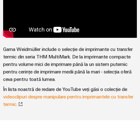
și
pentru
Sisteme
vizualizare
de
stocare
Măsurarea
a
energiei
energiei
(ESS)
Weidmüller
Transmisie
Gama Weidmüller include o selecție de imprimante cu transfer
Industrial
și
termic din seria THM MultiMark. De la imprimante compacte
AI
Distribuție
pentru volume mici de imprimare până la un sistem puternic
Stabilitate
pentru cerințe de imprimare medii până la mari - selecția oferă
Acces
și
ceva pentru toată lumea.
la
siguranță
distanță
pentru
În lista noastră de redare de YouTube veți găsi o colecție de
rețelele
videoclipuri despre manipulare pentru imprimantele cu transfer
energetice
Platforma
termic.
moderne
de
servicii
Tratarea
industriale
apei
easyConnect
și