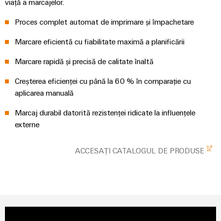
plug-
viață a marcajelor.
inovatoare
de
in
Automatizare
Proces complet automat de imprimare și împachetare
conectivitate
PCB
și
pentru
și
Software
Marcare eficientă cu fiabilitate maximă a planificării
dispozitive
terminale
Putere
Controlere
Marcare rapidă și precisă de calitate înaltă
plug-
tradițională
in
Creșterea eficienței cu până la 60 % în comparație cu
Sisteme
Viitorul
PCB
aplicarea manuală
pentru
I/O
metode
Servicii
Marcaj durabil datorită rezistenței ridicate la influențele
sigure
Industrial
de
externe
conector
Ethernet
producere
PCB
a
Panouri
energiei
ACCESAȚI CATALOGUL DE PRODUSE
Producător
tactile
Stocarea
de
energiei
Instrumente
echipamente
Soluții
de
originale
și
inginerie
(OEM)
produse