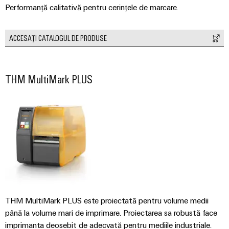
conectivitatea
Performanță calitativă pentru cerințele de marcare.
industrială.
ACCESAȚI CATALOGUL DE PRODUSE
THM MultiMark PLUS
Weidmüller
Configurator
THM MultiMark PLUS este proiectată pentru volume medii
Ingineria
până la volume mari de imprimare. Proiectarea sa robustă face
digitală de
nivel
imprimanta deosebit de adecvată pentru mediile industriale.
superior -