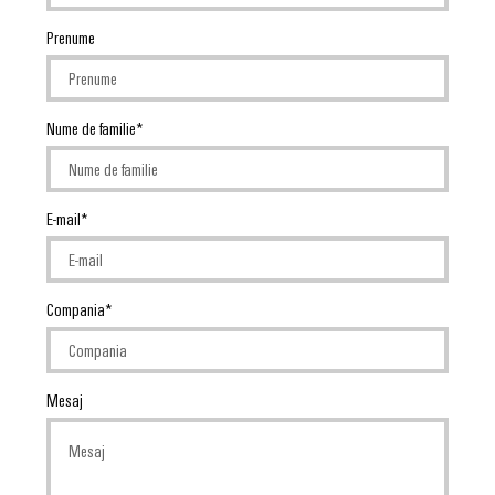
conectivitatea
industrială.
Prenume
Nume de familie
E-mail
Compania
Weidmüller
Mesaj
Configurator
Ingineria
digitală de
nivel
superior -