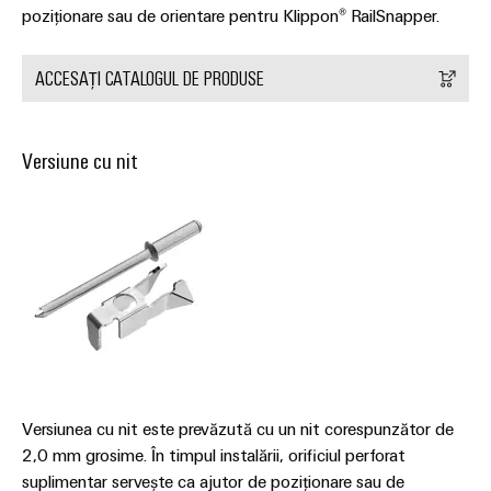
și
pentru
poziționare sau de orientare pentru Klippon® RailSnapper.
Sisteme
vizualizare
de
stocare
Măsurarea
ACCESAȚI CATALOGUL DE PRODUSE
a
energiei
energiei
(ESS)
Weidmüller
Versiune cu nit
Transmisie
Industrial
și
AI
Distribuție
Stabilitate
Acces
și
la
siguranță
distanță
pentru
rețelele
energetice
Platforma
moderne
de
servicii
Tratarea
Versiunea cu nit este prevăzută cu un nit corespunzător de
industriale
apei
2,0 mm grosime. În timpul instalării, orificiul perforat
easyConnect
și
suplimentar servește ca ajutor de poziționare sau de