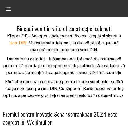
plug-
tangibile
Lugoj
ANSAMBLU
ZPA
și
de
Tehnologie
in
Seturi
Evenimente
soluțiile
S
Weidmüller
de
de
Companie
&
pot
Conectori
IMAGINE
racord
cabluri
fi
Promoții
VARITECTOR
DE
Introducere
Fapte
plug-
Bine ați venit în viitorul construcției cabinet!
experimentate.
ANSAMBLU
PUSH-
personalizate
PU
și
in
Vânzări
Newsletter
Klippon® RailSnapper: cheia pentru fixarea simplă și sigură a
IN
Centru
AC
cifre
PCB
Fast
Premiul pentru inovație Schaltschrankbau 2024 este ac
șinei DIN
. Mecanismul inteligent cu clic vă oferă siguranță
de
I
miniMOKU
Industrial
și
Delivery
maximă pentru montarea șinei DIN.
Sustenabilitate
date
with
Cariere
showroom
5G
terminale
Service
Dar asta nu este tot - înălțimea noastră mică de instalare vă
Variante
Soluții
integrated
mobil
plug-
(Serviciul
Academia
permite să montați cu componente deja aliniate. Acest lucru vă
și
Microrețele
fuse
in
de
produse
Weidmüller
permite să utilizați întreaga lungime a șinei DIN fără restricții.
Contact
c.c.
Video
pentru
PCB
livrare
Fără alte decupaje enervante pentru fixarea șuruburilor și fără
centrele
Link-
Resurse
rapidă)
IMAGINE
Single
de
spațiu nefolosit pe șina DIN. Cu Klippon® RailSnapper vă puteți
Sistemele
DE
uri
umane
date
Descărcări
Pair
optimiza procesele și puteți crea spațiu valoros în cabinetul dvs.
ANSAMBLU
și
-
utile
Ethernet
Conformitatea
eficiente,
componentele
Consultanță
fiabile,
Listă
Aveţi întrebări?
carcasei
Premiul pentru inovație Schaltschrankbau 2024 este
u-
și
scalabile
Inovații în
Locații
de
acordat lui Weidmüller
materie de
OS
inginerie
Sisteme
Construcții
prețuri
produse