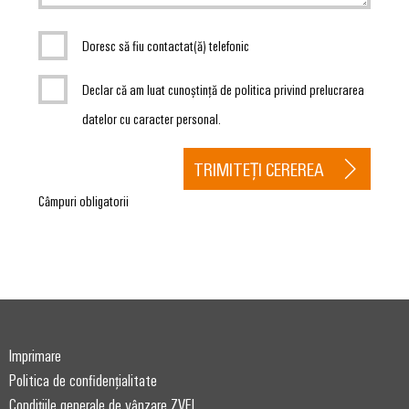
intuitivă,
simplă,
rapidă
Doresc să fiu contactat(ă) telefonic
Declar că am luat cunoștință de politica privind prelucrarea
datelor cu caracter personal.
TRIMITEȚI CEREREA
Câmpuri obligatorii
Imprimare
Politica de confidențialitate
Condițiile generale de vânzare ZVEI