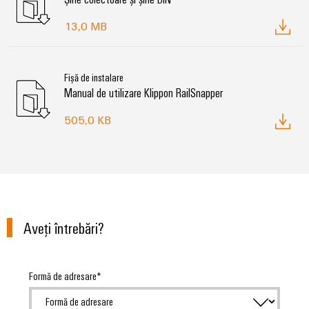
Carcase
13,0 MB
modificate
și
echipate
Fișă de instalare
Manual de utilizare Klippon RailSnapper
Seturi
de
505,0 KB
cabluri
personalizate
Inovații în
materie de
Aveţi întrebări?
produse
Conectivitate
practică pentru
industria
Formă de adresare
dumneavoastră.
Inovațiile
noastre pentru