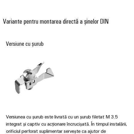
plug-
inovatoare
de
in
Automatizare
conectivitate
PCB
și
pentru
Variante pentru montarea directă a șinelor DIN
și
Software
dispozitive
terminale
Putere
Controlere
plug-
Versiune cu șurub
tradițională
in
Sisteme
Viitorul
PCB
pentru
I/O
metode
Servicii
sigure
Industrial
de
conector
Ethernet
producere
PCB
a
Panouri
energiei
Producător
tactile
Stocarea
de
energiei
Instrumente
echipamente
Versiunea cu șurub este livrată cu un șurub filetat M 3.5
Soluții
de
originale
și
integrat și captiv cu acționare încrucișată. În timpul instalării,
inginerie
(OEM)
produse
orificiul perforat suplimentar servește ca ajutor de