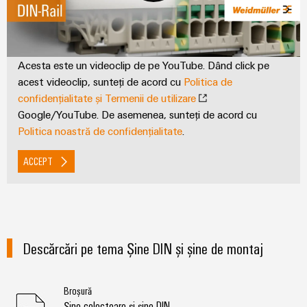
fabricilor
Lămpi
industriale
Infrastructură
Acesta este un videoclip de pe YouTube. Dând click pe
tablouri
acest videoclip, sunteți de acord cu
Politica de
de
confidențialitate și Termenii de utilizare
comandă
Google/YouTube. De asemenea, sunteți de acord cu
Politica noastră de confidențialitate
.
Serviciu
ACCEPT
asamblare
Ansambluri
de
blocuri
Descărcări pe tema Șine DIN și șine de montaj
terminale
pe
Broșură
șină
Șine colectoare și șine DIN