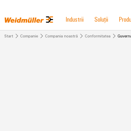
Industrii
Soluții
Prod
Start
Companie
Compania noastră
Conformitatea
Guverna