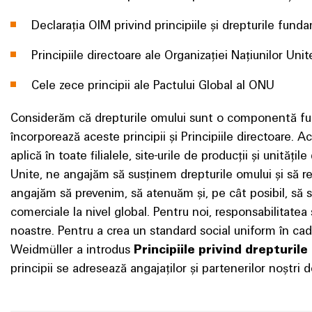
Declarația OIM privind principiile și drepturile fun
Principiile directoare ale Organizației Națiunilor Unit
Cele zece principii ale Pactului Global al ONU
Considerăm că drepturile omului sunt o componentă fu
încorporează aceste principii și Principiile directoare. Ac
aplică în toate filialele, site-urile de producții și unităț
Unite, ne angajăm să susținem drepturile omului și să re
angajăm să prevenim, să atenuăm și, pe cât posibil, să 
comerciale la nivel global. Pentru noi, responsabilitate
noastre. Pentru a crea un standard social uniform în ca
Weidmüller a introdus
Principiile privind drepturi
principii se adresează angajaților și partenerilor noștri d