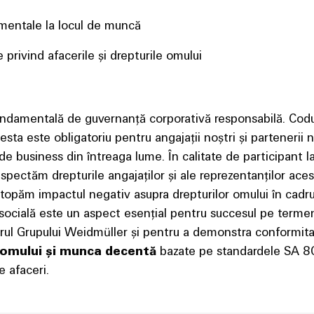
damentale la locul de muncă
e privind afacerile și drepturile omului
ndamentală de guvernanță corporativă responsabilă. Codu
esta este obligatoriu pentru angajații noștri și partenerii n
ile de business din întreaga lume. În calitate de participant l
spectăm drepturile angajaților și ale reprezentanților ace
stopăm impactul negativ asupra drepturilor omului în cadru
a socială este un aspect esențial pentru succesul pe term
drul Grupului Weidmüller și pentru a demonstra conformitat
le omului și munca decentă
bazate pe standardele SA 8
e afaceri.