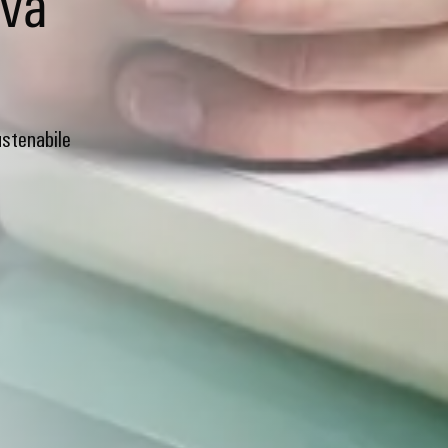
ivă
ustenabile