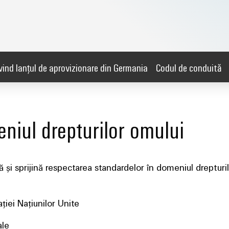
vind lanțul de aprovizionare din Germania
Codul de conduită
niul drepturilor omului
 și sprijină respectarea standardelor în domeniul drepturi
ției Națiunilor Unite
ale