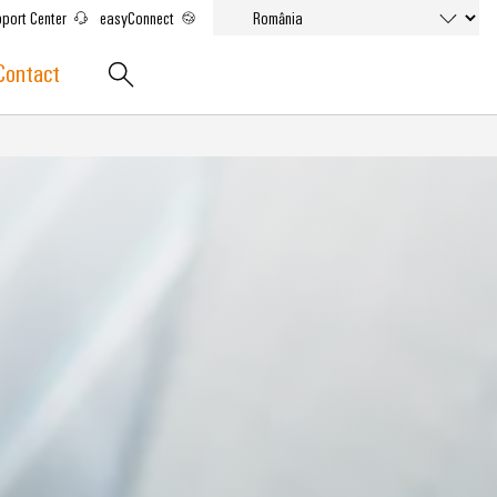
port Center
easyConnect
Contact