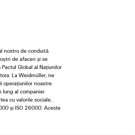
l nostru de conduită
oștri de afaceri și se
a Pactul Global al Națiunilor
stora. La Weidmüller, ne
l operațiunilor noastre
en lung al companiei
ea cu valorile sociale,
000 și ISO 26000. Aceste