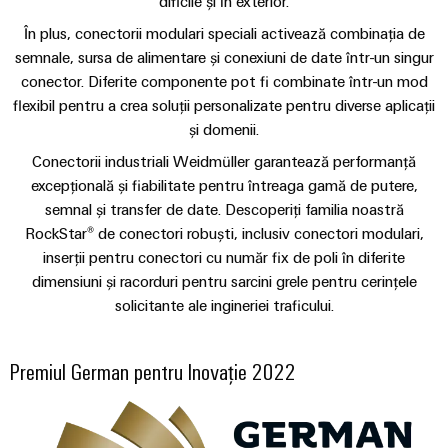
Informații
dificile și în exterior.
edge
digitală
și
navale
Conectivitate
de
computing
În plus, conectorii modulari speciali activează combinația de
Weidmüller
practică pentru
componente
Soluții
Consultanță
management
industria
semnale, sursa de alimentare și conexiuni de date într-un singur
complete
eshop
de
dumneavoastră.
în
și
de
conector. Diferite componente pot fi combinate într-un mod
Inovațiile
intrare
conectare
conectivitate
Cataloage
noastre pentru
certificate
Dulap
flexibil pentru a crea soluții personalizate pentru diverse aplicații
dedicate
pentru
conectivitatea
de
și domenii.
de
industrială.
industriei
Inginerie
cabluri
Orange
produse
maritime
comandă
Conectorii industriali Weidmüller garantează performanță
digitală
Mag
și
excepțională și fiabilitate pentru întreaga gamă de putere,
Cabluri
Energie
Broșuri
|
câmp
Weidmüller
semnal și transfer de date. Descoperiți familia noastră
de
eoliană
Publicație
RockStar® de conectori robuști, inclusiv conectori modulari,
Configurator
conexiune,
Excelență
pentru
Cablare
IMAGINE
inserții pentru conectori cu număr fix de poli în diferite
operațională
cabluri
DE
clienți
de
Servicii
în
dimensiuni și racorduri pentru sarcini grele pentru cerințele
patch
ANSAMBLU
domeniul
câmp
conector
solicitante ale ingineriei traficului.
și
Managementul
energiei
PCB
eoliene
cabluri
nostru
Contorizare
Premiul German pentru Inovație 2022
inteligentă
Servicii
Feroviar
Cablarea
de
Soluții
sistemului
Construcția
moderne
Presă
laborator
și
PLC
tablourilor