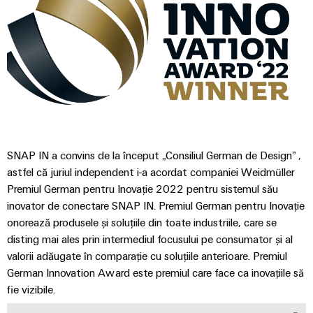
digitale
Noutăți
și
Weidmüller
inteligente
pentru
Configurator
despre
soluții
mobilitatea
Asistență
Weidmüller
Ingineria
ecologică
companie
de
digitală de
în
Configurator
migrare
Asistență
nivel
transportul
Știri
superior -
tehnică
de
intuitivă,
Workplace
din
Interfețe
șină
simplă,
Solutions
rapidă
presa
de
Conformitatea
Fotovoltaice
comercială
service
produselor
Utilizarea
cu
energiei
SNAP IN a convins de la început „Consiliul German de Design” ,
Sisteme
Cutii
cerințele
solare
astfel că juriul independent i-a acordat companiei Weidmüller
și
de
pentru
Partenerii
de
Premiul German pentru Inovație 2022 pentru sistemul său
eficiența
soluții
distribuție
noștri
mediu
inovator de conectare SNAP IN. Premiul German pentru Inovație
resurselor
onorează produsele și soluțiile din toate industriile, care se
Analiză
Distribuție
Hidrogen
PSIRT
disting mai ales prin intermediul focusului pe consumator și al
industrială
Electronică
Hidrogenul
valorii adăugate în comparație cu soluțiile anterioare. Premiul
Rețea
Date
ca
Automatizare
German Innovation Award este premiul care face ca inovațiile să
tehnologie
Partener
Module
tehnice
esențială
fie vizibile.
descentralizată
de
de
pentru
Cataloage