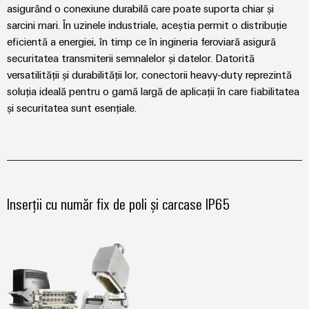
tablourilor
asigurând o conexiune durabilă care poate suporta chiar și
electronice
de
electrice
evenimente
Soluții
sarcini mari. În uzinele industriale, aceștia permit o distribuție
comandă
globale
Petrol
de
Protecție
eficientă a energiei, în timp ce în ingineria feroviară asigură
online
și
management
securitatea transmiterii semnalelor și datelor. Datorită
la
Experiență
versatilității și durabilității lor, conectorii heavy-duty reprezintă
Gaze
al
supratensiune
eShop
digitală
soluția ideală pentru o gamă largă de aplicații în care fiabilitatea
Asigurarea
energiei
și
Interfața
unor
și securitatea sunt esențiale.
la
operațiuni
Controler
OCI
trăsnet
sigure
pentru
prin
Interfața
soluții
centrale
Cutii
EDI
integrate
electrice
PV
pentru
industria
Inserții cu număr fix de poli și carcase IP65
Distribuitoare
de
IMAGINE
DE
proces
pentru
Producători
ANSAMBLU
magistrale
de
Producători
de
dispozitive
de
câmp
dispozitive
Conectori
Soluții