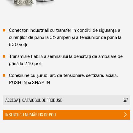
plug-
inovatoare
de
in
Automatizare
conectivitate
PCB
și
pentru
și
Software
dispozitive
Conectori industriali cu transfer în condiții de siguranță a
terminale
Putere
Controlere
curenților de până la 35 amperi și a tensiunilor de până la
plug-
tradițională
830 volți
in
Sisteme
Viitorul
PCB
Transmisie fiabilă a semnalului la densități de ambalare de
pentru
I/O
metode
până la 216 poli
Servicii
sigure
Industrial
de
conector
Conexiune cu șurub, arc de tensionare, sertizare, axială,
Ethernet
producere
PUSH IN și SNAP IN
PCB
a
Panouri
energiei
Producător
tactile
ACCESAȚI CATALOGUL DE PRODUSE
Stocarea
de
energiei
Instrumente
echipamente
INSERȚII CU NUMĂR FIX DE POLI
Soluții
de
originale
și
inginerie
(OEM)
produse