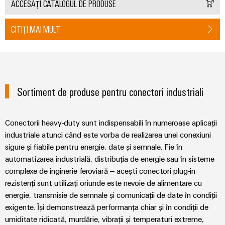
automatizare
releu
tranziția
ACCESAȚI CATALOGUL DE PRODUSE
Automatizare
de
energetică
și
și
industrială
produse
IIoT
relee
CITIȚI MAI MULT
Infrastructura
tehnice
IoT
semiconductoare
clădirilor
Find
industrial
Soluții
Reparații
your
Amplificatoare
pentru
și
IIoT
Platforma
de
cerințele
piese
specifice
and
de
izolație
Sortiment de produse pentru conectori industriali
ale
de
Automation
servicii
și
infrastructurii
schimb
Solution
clădirilor
industriale
traductoare
Conectorii heavy-duty sunt indispensabili în numeroase aplicații
Partner
easyConnect
de
Echiparea
Cursuri
industriale atunci când este vorba de realizarea unei conexiuni
măsurare
tablourilor
de
Securitate
sigure și fiabile pentru energie, date și semnale. Fie în
electrice
formare
automatizarea industrială, distribuția de energie sau în sisteme
industrială
Surse
Evenimente
Soluții
și
complexe de inginerie feroviară – acești conectori plug-in
de
și
pentru
Software
webinare
rezistenți sunt utilizați oriunde este nevoie de alimentare cu
alimentare
provocările
târguri
IoT
energie, transmisie de semnale și comunicații de date în condiții
din
și
exigente. Își demonstrează performanța chiar și în condiții de
domeniul
Carcase
Târguri
echipării
umiditate ridicată, murdărie, vibrații și temperaturi extreme,
automatizare
produse
Opțiuni
și