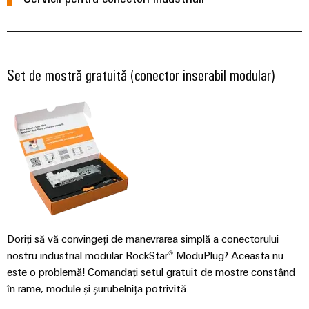
Carcase
modificate
și
Set de mostră gratuită (conector inserabil modular)
echipate
Seturi
de
cabluri
personalizate
Inovații în
materie de
produse
Doriți să vă convingeți de manevrarea simplă a conectorului
Conectivitate
nostru industrial modular RockStar® ModuPlug? Aceasta nu
practică pentru
industria
este o problemă! Comandați setul gratuit de mostre constând
dumneavoastră.
în rame, module și șurubelnița potrivită.
Inovațiile
noastre pentru