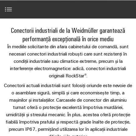
plug-
tangibile
Lugoj
ANSAMBLU
ZPA
și
de
Tehnologie
in
Seturi
Evenimente
soluțiile
S
Weidmüller
de
de
Companie
&
pot
Conectori
IMAGINE
racord
cabluri
fi
Promoții
VARITECTOR
DE
Sortiment de produse
Fapte
plug-
Conectorii industriali de la Weidmüller garantează
experimentate.
ANSAMBLU
PUSH-
personalizate
PU
și
in
Vânzări
performanță excepțională în orice mediu
Newsletter
IN
Centru
AC
cifre
PCB
Fast
Servicii
În mediile solicitante din afara cabinetului de comandă, sunt
de
I
miniMOKU
Industrial
și
Delivery
necesari conectori industriali robuști care sunt rezistenți în
Sustenabilitate
date
with
Cariere
showroom
5G
terminale
Service
condiții industriale sau climatice extreme, precum și la
Completări perfecte
Soluții
integrated
mobil
plug-
(Serviciul
interferențe electromagnetice: adică, conectori industriali
Academia
și
Microrețele
fuse
in
de
produse
originali RockStar®.
Weidmüller
Contact
c.c.
Descărcări
pentru
PCB
livrare
Conectorii actuali industriali sunt folosiți oriunde este nevoie de
centrele
Link-
Resurse
rapidă)
IMAGINE
o asamblare sigură, simplă și care economisește timp, a
Single
de
Sistemele
DE
uri
umane
date
Aveţi întrebări?
mașinilor și instalațiilor. Carcasele de conector din aluminiu
Pair
ANSAMBLU
și
-
utile
turnat oferă o protecție excelentă împotriva murdăriei,
Ethernet
Conformitatea
eficiente,
componentele
Consultanță
umidității și stresului mecanic.
În plus, acestea oferă protecție
fiabile,
Listă
carcasei
u-
și
fiabilă împotriva prafului și respectă grade înalte de protecție,
scalabile
Inovații în
Locații
de
materie de
precum IP67, permițând utilizarea lor în aplicații industriale
OS
inginerie
Sisteme
Construcții
prețuri
produse