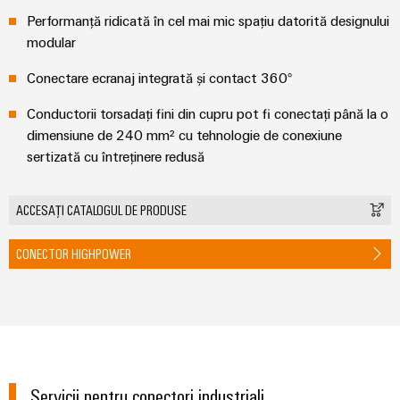
fabricilor
Lămpi
Performanță ridicată în cel mai mic spațiu datorită designului
industriale
modular
Infrastructură
Conectare ecranaj integrată și contact 360°
tablouri
Conductorii torsadați fini din cupru pot fi conectați până la o
de
dimensiune de 240 mm² cu tehnologie de conexiune
comandă
sertizată cu întreținere redusă
ACCESAȚI CATALOGUL DE PRODUSE
Serviciu
asamblare
CONECTOR HIGHPOWER
Ansambluri
de
blocuri
terminale
pe
șină
Servicii pentru conectori industriali