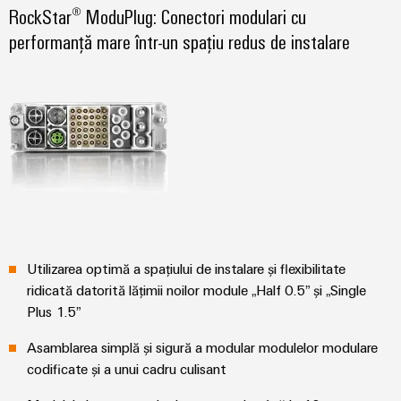
și
pentru
RockStar® ModuPlug: Conectori modulari cu
Sisteme
vizualizare
de
performanță mare într-un spațiu redus de instalare
stocare
Măsurarea
a
energiei
energiei
(ESS)
Weidmüller
Transmisie
Industrial
și
AI
Distribuție
Stabilitate
Acces
și
la
siguranță
distanță
pentru
Utilizarea optimă a spațiului de instalare și flexibilitate
rețelele
energetice
Platforma
ridicată datorită lățimii noilor module „Half 0.5” și „Single
moderne
Plus 1.5”
de
servicii
Tratarea
Asamblarea simplă și sigură a modular modulelor modulare
industriale
apei
codificate și a unui cadru culisant
easyConnect
și