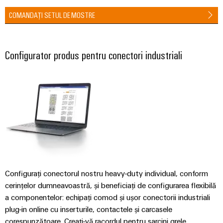
conectivitatea
industrială.
COMANDAȚI SETUL DE MOSTRE
Configurator produs pentru conectori industriali
Configurați conectorul nostru heavy-duty individual, conform
Weidmüller
cerințelor dumneavoastră, și beneficiați de configurarea flexibilă
Configurator
a componentelor: echipați comod și ușor conectorii industriali
Ingineria
digitală de
plug-in online cu inserturile, contactele și carcasele
nivel
corespunzătoare. Creați-vă racordul pentru sarcini grele
superior -