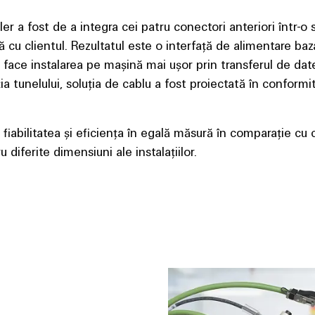
er a fost de a integra cei patru conectori anteriori într-o 
ă cu clientul. Rezultatul este o interfață de alimentare ba
 face instalarea pe mașină mai ușor prin transferul de dat
ia tunelului, soluția de cablu a fost proiectată în conformi
 fiabilitatea și eficiența în egală măsură în comparație cu 
 diferite dimensiuni ale instalațiilor.
triali RockStar®