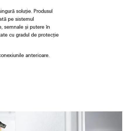
singură soluție. Produsul
zată pe sistemul
e, semnale și putere în
tate cu gradul de protecție
conexiunile anterioare.
Conectori plug-in