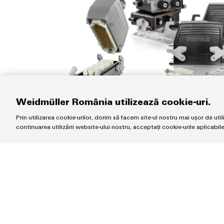
Weidmüller România utilizează cookie-uri.
Prin utilizarea cookie-urilor, dorim să facem site-ul nostru mai ușor de uti
continuarea utilizării website-ului nostru, acceptați cookie-urile aplicabil
Conectori industriali RockStar®
Transformă orice interfață pentru performanță 
mediile