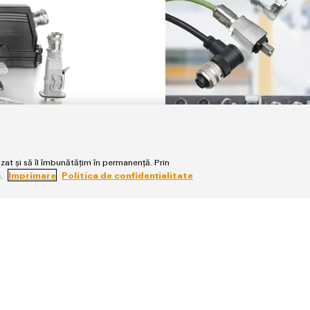
lizat și să îl îmbunătățim în permanență. Prin
e.
Imprimare
Politica de confidențialitate
Conectori plug
de succes în toate
Soluții de conectare
și date