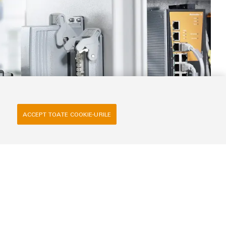
ACCEPT TOATE COOKIE-URILE
-in
 pentru alimentarea cu energie electrică, semnale