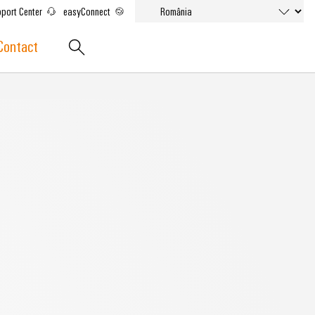
port Center
easyConnect
Contact