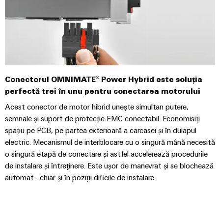
plug-
inovatoare
de
in
Automatizare
conectivitate
PCB
și
pentru
și
Software
dispozitive
terminale
Putere
Controlere
plug-
tradițională
in
Conectorul OMNIMATE® Power Hybrid este soluția
Sisteme
Viitorul
PCB
perfectă trei în unu pentru conectarea motorului
pentru
I/O
metode
Acest conector de motor hibrid unește simultan putere,
Servicii
sigure
Industrial
semnale și suport de protecție EMC conectabil. Economisiți
de
conector
Ethernet
spațiu pe PCB, pe partea exterioară a carcasei și în dulapul
producere
PCB
a
electric. Mecanismul de interblocare cu o singură mână necesită
Panouri
energiei
o singură etapă de conectare și astfel accelerează procedurile
Producător
tactile
de instalare și întreținere. Este ușor de manevrat și se blochează
Stocarea
de
automat - chiar și în poziții dificile de instalare.
energiei
Instrumente
echipamente
Soluții
de
originale
și
inginerie
(OEM)
produse