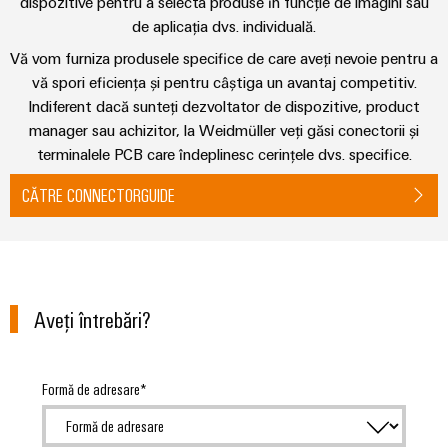
fabricilor
dispozitive pentru a selecta produse în funcție de imagini sau
Lămpi
de aplicația dvs. individuală.
industriale
Vă vom furniza produsele specifice de care aveți nevoie pentru a
vă spori eficiența și pentru câștiga un avantaj competitiv.
Infrastructură
Indiferent dacă sunteți dezvoltator de dispozitive, product
tablouri
manager sau achizitor, la Weidmüller veți găsi conectorii și
de
terminalele PCB care îndeplinesc cerințele dvs. specifice.
comandă
CĂTRE CONNECTORGUIDE
Serviciu
asamblare
Ansambluri
Aveţi întrebări?
de
blocuri
terminale
Formă de adresare
pe
șină