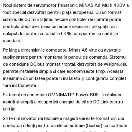
Informații
edge
digitală
și
navale
Noul sistem de servomotor Panasonic MINAS A6 Multi 400V a
Conectivitate
de
computing
Weidmüller
practică pentru
componente
Soluții
fost special dezvoltat pentru piața europeană. Cu un format
Consultanță
management
industria
complete
eshop
de
subțire, de 50 mm lățime, fiecare controler de unitate poate
dumneavoastră.
în
și
de
Inovațiile
controla două axe, ceea ce reduce necesarul de spațiu din
intrare
conectare
conectivitate
Cataloage
noastre pentru
certificate
Dulap
dulapul de control cu până la 64% comparativ cu unitățile
dedicate
pentru
conectivitatea
de
de
industrială.
industriei
standard.
Inginerie
cabluri
Orange
produse
maritime
comandă
digitală
Pe lângă dimensiunile compacte, Minas A6 vine cu avantaje
Mag
și
Cabluri
Energie
suplimentare pentru montarea în panoul de comandă. Sistemul
Broșuri
|
câmp
Weidmüller
de
eoliană
de conexiune DC bus montat frontal, dezvoltat de Weidmüller,
Publicație
Configurator
conexiune,
Excelență
permite instalarea simplă și care economisește timp. Aceasta
pentru
Cablare
IMAGINE
operațională
cabluri
înseamnă că unitatea poate fi instalată și configurată complet
DE
clienți
de
Servicii
în
patch
ANSAMBLU
fără instrumente.
domeniul
câmp
conector
și
Managementul
energiei
Sistemul de conectare OMNIMATE® Power BUS - Instalarea
PCB
eoliene
cabluri
nostru
Contorizare
rapidă și simplă a recuperării energiei de către DC-Link pentru
unități
inteligentă
Servicii
Feroviar
Cablarea
de
Soluții
Sistemul inovator de blocare a magistralei este format din doi
sistemului
Construcția
moderne
Presă
laborator
conectori diferiți pentru barele colectoare (busbar) cu contacte
și
PLC
tablourilor