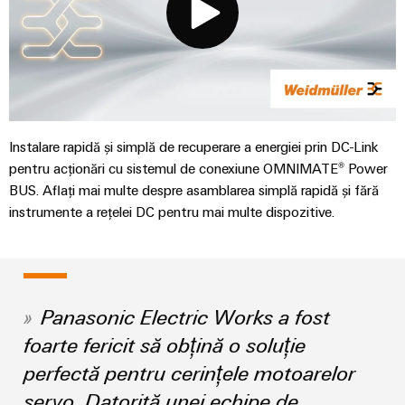
automatizare
releu
tranziția
Automatizare
de
energetică
și
și
industrială
produse
IIoT
relee
Infrastructura
tehnice
IoT
semiconductoare
clădirilor
Find
industrial
Soluții
Reparații
your
Amplificatoare
pentru
și
IIoT
Platforma
de
cerințele
Instalare rapidă și simplă de recuperare a energiei prin DC-Link
piese
specifice
and
de
izolație
ale
pentru acționări cu sistemul de conexiune OMNIMATE® Power
de
Automation
servicii
și
infrastructurii
BUS. Aflați mai multe despre asamblarea simplă rapidă și fără
schimb
Solution
clădirilor
industriale
traductoare
instrumente a rețelei DC pentru mai multe dispozitive.
Partner
easyConnect
de
Echiparea
Cursuri
măsurare
tablourilor
de
Securitate
electrice
formare
industrială
Surse
Evenimente
Soluții
și
de
Panasonic Electric Works a fost
și
pentru
Software
webinare
alimentare
provocările
târguri
foarte fericit să obțină o soluție
IoT
din
perfectă pentru cerințele motoarelor
și
domeniul
Carcase
Târguri
echipării
automatizare
produse
Opțiuni
servo. Datorită unei echipe de
și