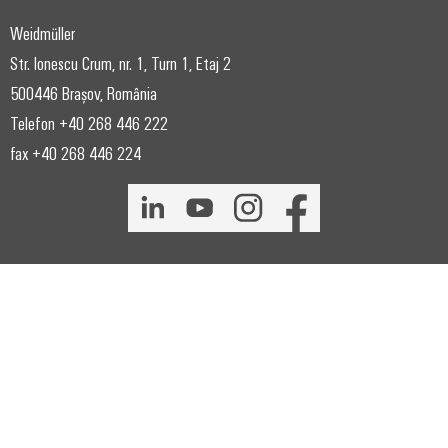
intuitivă,
Weidmüller
simplă,
rapidă
Str. Ionescu Crum, nr. 1, Turn 1, Etaj 2
500446 Brașov, România
Telefon +40 268 446 222
fax +40 268 446 224