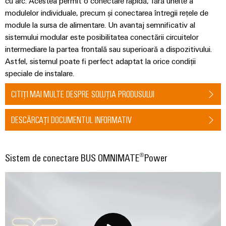
cu arc. Acestea permit o conectare rapidă, fără unelte a
digitale
Noutăți
și
Weidmüller
inteligente
pentru
modulelor individuale, precum și conectarea întregii rețele de
Configurator
despre
soluții
mobilitatea
Asistență
module la sursa de alimentare. Un avantaj semnificativ al
Weidmüller
Ingineria
ecologică
companie
de
sistemului modular este posibilitatea conectării circuitelor
digitală de
în
Configurator
migrare
Asistență
nivel
intermediare la partea frontală sau superioară a dispozitivului.
transportul
Știri
superior -
tehnică
de
Astfel, sistemul poate fi perfect adaptat la orice condiții
intuitivă,
Workplace
din
Interfețe
șină
simplă,
speciale de instalare.
Solutions
rapidă
presa
de
Conformitatea
Fotovoltaice
comercială
service
produselor
CITIȚI MAI MULTE DESPRE SOLUȚIA PRODUSULUI
Utilizarea
cu
energiei
Sisteme
Cutii
DESCĂRCAȚI DOCUMENTUL INFORMATIV
cerințele
solare
și
de
pentru
Partenerii
de
eficiența
soluții
distribuție
noștri
mediu
resurselor
Sistem de conectare BUS OMNIMATE®Power
Analiză
Distribuție
Hidrogen
PSIRT
industrială
Electronică
Hidrogenul
Rețea
Date
ca
Automatizare
tehnologie
Partener
Module
tehnice
esențială
descentralizată
de
de
pentru
Cataloage