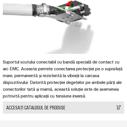
și
pentru
Sisteme
vizualizare
de
stocare
Măsurarea
a
energiei
energiei
(ESS)
Weidmüller
Transmisie
Industrial
și
AI
Distribuție
Suportul scutului conectabil cu bandă specială de contact cu
Stabilitate
Acces
arc EMC. Aceasta permite conectarea protecției pe o suprafață
și
la
siguranță
mare, permanentă și rezistentă la vibrații la carcasa
distanță
pentru
dispozitivului. Datorită protecției degetelor pe ambele părți ale
rețelele
conectorilor tată și mamă, această soluție este de asemenea
energetice
Platforma
potrivită pentru aplicații cu tensiune inversă.
moderne
de
servicii
Tratarea
ACCESAȚI CATALOGUL DE PRODUSE
industriale
apei
easyConnect
și