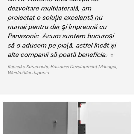
tablourilor
electronice
de
electrice
evenimente
dezvoltare multilaterală, am
Soluții
comandă
globale
proiectat o soluție excelentă nu
Petrol
de
Protecție
online
și
management
numai pentru dar și împreună cu
la
Experiență
Gaze
al
supratensiune
eShop
Panasonic. Acum suntem bucuroși
digitală
Asigurarea
energiei
și
să o aducem pe piață, astfel încât și
Interfața
unor
la
operațiuni
alte companii să poată beneficia.
Controler
OCI
trăsnet
sigure
pentru
prin
Interfața
Kensuke Kuramachi, Business Development Manager,
soluții
centrale
Cutii
Weidmüller Japonia
EDI
integrate
electrice
PV
pentru
industria
Distribuitoare
de
IMAGINE
DE
proces
pentru
Producători
ANSAMBLU
magistrale
de
Producători
de
dispozitive
de
câmp
dispozitive
Conectori
Soluții