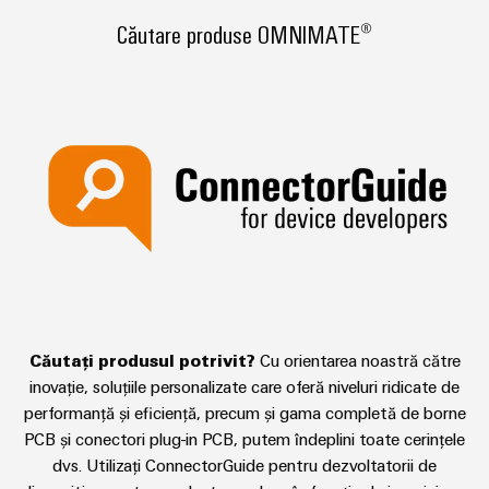
tratarea
Căutare produse OMNIMATE®
apelor
Workplace
uzate
și
Soluții
în
accesorii
industria
apei
Unelte
și
a
Mașini
apelor
automate
uzate
Utilaje
Software
Soluții
pentru
Elemente
diferitele
de
Căutați produsul potrivit?
Cu orientarea noastră către
sectoare
marcare
inovație, soluțiile personalizate care oferă niveluri ridicate de
de
automatizare
performanță și eficiență, precum și gama completă de borne
a
Imprimante
PCB și conectori plug-in PCB, putem îndeplini toate cerințele
mașinilor
industriale
dvs. Utilizați ConnectorGuide pentru dezvoltatorii de
și