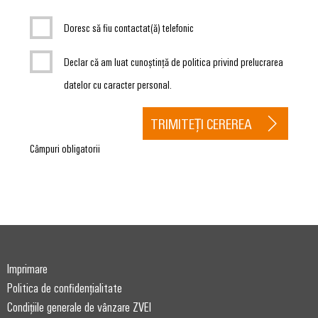
conectivitatea
industrială.
Doresc să fiu contactat(ă) telefonic
Declar că am luat cunoștință de politica privind prelucrarea
datelor cu caracter personal.
TRIMITEȚI CEREREA
Câmpuri obligatorii
Weidmüller
Configurator
Imprimare
Ingineria
Politica de confidențialitate
digitală de
Condițiile generale de vânzare ZVEI
nivel
superior -