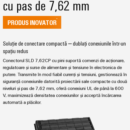
cu pas de 7,62 mm
tablourilor
electronice
de
electrice
evenimente
Soluții
comandă
globale
Petrol
de
Protecție
online
PRODUS INOVATOR
și
management
la
Experiență
Gaze
al
supratensiune
eShop
digitală
Asigurarea
energiei
și
Soluție de conectare compactă – dublați conexiunile într-un
Interfața
unor
la
spațiu redus
operațiuni
Controler
OCI
trăsnet
sigure
pentru
Conectorul SLD 7,62CP cu pini suportă comenzi de acționare,
prin
Interfața
soluții
centrale
Cutii
regulatoare și surse de alimentare și tensiune în electronica de
EDI
integrate
electrice
PV
putere. Transmite în mod fiabil curenți și tensiuni, gestionează în
pentru
siguranță conexiunile datorită proiectării sale compacte cu două
industria
Distribuitoare
niveluri și pas de 7,62 mm, oferă conexiuni UL de până la 600
de
IMAGINE
DE
proces
pentru
V, maximizează densitatea conexiunilor și acceptă încărcarea
Producători
ANSAMBLU
magistrale
automată a plăcilor.
de
Producători
de
dispozitive
de
câmp
dispozitive
Conectori
Soluții