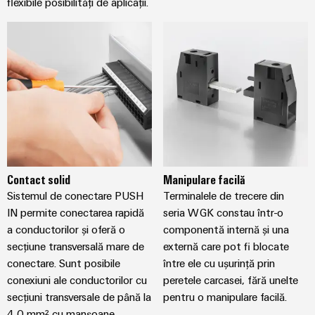
flexibile posibilități de aplicații.
Contact solid
Manipulare facilă
Sistemul de conectare PUSH
Terminalele de trecere din
IN permite conectarea rapidă
seria WGK constau într-o
a conductorilor și oferă o
componentă internă și una
secțiune transversală mare de
externă care pot fi blocate
conectare. Sunt posibile
între ele cu ușurință prin
conexiuni ale conductorilor cu
peretele carcasei, fără unelte
secțiuni transversale de până la
pentru o manipulare facilă.
4,0 mm² cu manșoane