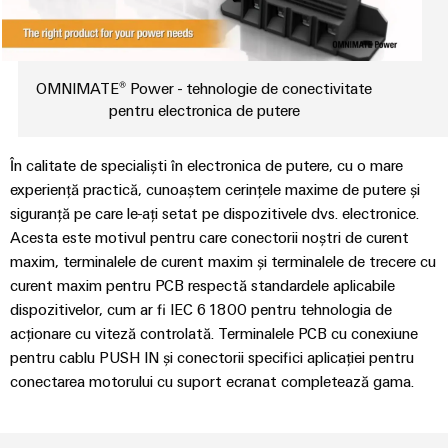
Informații
edge
digitală
Referințe
și
navale
Conectivitate
de
computing
Weidmüller
practică pentru
componente
Soluții
Consultanță
management
industria
complete
eshop
de
Servicii
dumneavoastră.
în
și
de
Inovațiile
OMNIMATE® Power - tehnologie de conectivitate
intrare
conectare
conectivitate
Cataloage
noastre pentru
certificate
Dulap
pentru electronica de putere
dedicate
pentru
conectivitatea
de
Completări perfecte
de
industrială.
industriei
Inginerie
cabluri
Orange
produse
maritime
comandă
În calitate de specialiști în electronica de putere, cu o mare
digitală
Mag
și
Cabluri
Energie
experiență practică, cunoaștem cerințele maxime de putere și
Consultanță și asistență
Broșuri
|
câmp
Weidmüller
de
siguranță pe care le-ați setat pe dispozitivele dvs. electronice.
eoliană
Publicație
Configurator
conexiune,
Acesta este motivul pentru care conectorii noștri de curent
Excelență
pentru
Descărcări
Cablare
IMAGINE
operațională
maxim, terminalele de curent maxim și terminalele de trecere cu
cabluri
DE
clienți
de
Servicii
în
curent maxim pentru PCB respectă standardele aplicabile
patch
ANSAMBLU
domeniul
câmp
conector
dispozitivelor, cum ar fi IEC 61800 pentru tehnologia de
Aveţi întrebări?
și
Managementul
energiei
PCB
acționare cu viteză controlată. Terminalele PCB cu conexiune
eoliene
cabluri
nostru
Contorizare
pentru cablu PUSH IN și conectorii specifici aplicației pentru
inteligentă
Servicii
Feroviar
conectarea motorului cu suport ecranat completează gama.
Cablarea
de
Soluții
sistemului
Construcția
moderne
Presă
laborator
și
PLC
tablourilor