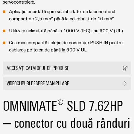
automatizare
releu
tranziția
servocontrolere.
Automatizare
de
energetică
și
și
industrială
Aplicație orientată spre scalabilitate: de la conectorul
produse
IIoT
relee
Infrastructura
compact de 2,5 mm² până la cel robust de 16 mm²
tehnice
IoT
semiconductoare
clădirilor
Find
Utilizare nelimitată până la 1000 V (IEC) sau 600 V (UL)
industrial
Soluții
Reparații
your
Amplificatoare
pentru
și
Cea mai compactă soluție de conectare PUSH IN pentru
IIoT
Platforma
de
cerințele
piese
specifice
cablarea pe teren de până la 600 V UL
and
de
izolație
ale
de
Automation
servicii
și
infrastructurii
schimb
Solution
clădirilor
industriale
traductoare
ACCESAȚI CATALOGUL DE PRODUSE
Partner
easyConnect
de
Echiparea
Cursuri
măsurare
VIDEOCLIPURI DESPRE MANIPULARE
tablourilor
de
Securitate
electrice
formare
industrială
Surse
Evenimente
OMNIMATE® SLD 7.62HP
Soluții
și
de
și
pentru
Software
webinare
alimentare
provocările
târguri
IoT
– conector cu două rânduri
din
și
domeniul
Carcase
Târguri
echipării
automatizare
produse
Opțiuni
și