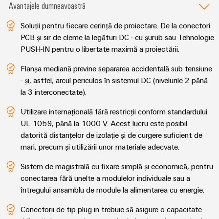
fabricilor
Avantajele dumneavoastră
Lămpi
industriale
Soluții pentru fiecare cerință de proiectare. De la conectori
PCB și sir de cleme la legături DC - cu șurub sau Tehnologie
Infrastructură
PUSH-IN pentru o libertate maximă a proiectării.
tablouri
de
Flanșa mediană previne separarea accidentală sub tensiune
comandă
- și, astfel, arcul periculos în sistemul DC (nivelurile 2 până
la 3 interconectate).
Utilizare internațională fără restricții conform standardului
Serviciu
UL 1059, până la 1000 V. Acest lucru este posibil
asamblare
datorită distanțelor de izolație și de curgere suficient de
mari, precum și utilizării unor materiale adecvate.
Ansambluri
de
Sistem de magistrală cu fixare simplă și economică, pentru
blocuri
conectarea fără unelte a modulelor individuale sau a
terminale
întregului ansamblu de module la alimentarea cu energie.
pe
Conectorii de tip plug-in trebuie să asigure o capacitate
șină