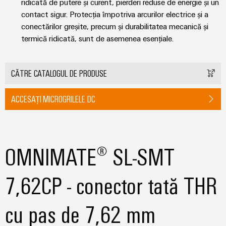
ridicată de putere și curent, pierderi reduse de energie și un
Carcase
contact sigur. Protecția împotriva arcurilor electrice și a
conectărilor greșite, precum și durabilitatea mecanică și
modificate
termică ridicată, sunt de asemenea esențiale.
și
echipate
CĂTRE CATALOGUL DE PRODUSE
Seturi
de
ACCESAȚI MICROGRILELE DC
cabluri
personalizate
OMNIMATE® SL-SMT
Inovații în
materie de
produse
7,62CP - conector tată THR
Conectivitate
practică pentru
industria
cu pas de 7,62 mm
dumneavoastră.
Inovațiile
noastre pentru