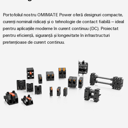
tratarea
apelor
Portofoliul nostru OMIMATE Power oferă designuri compacte,
Workplace
uzate
curenți nominali ridicați și o tehnologie de contact fiabilă – ideal
și
Soluții
pentru aplicațiile moderne în curent continuu (DC). Proiectat
în
accesorii
industria
pentru eficiență, siguranță și longevitate în infrastructuri
apei
pretențioase de curent continuu.
Unelte
și
a
Mașini
apelor
automate
uzate
Utilaje
Software
Soluții
pentru
Elemente
diferitele
de
sectoare
marcare
de
automatizare
a
Imprimante
mașinilor
industriale
și