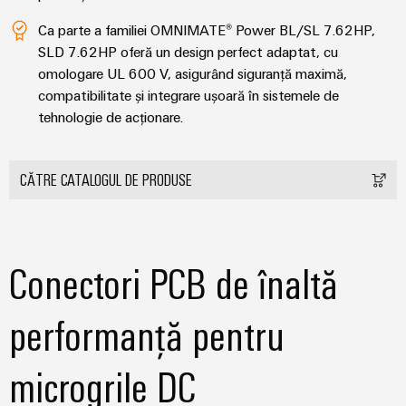
și
pentru
Sisteme
vizualizare
Ca parte a familiei OMNIMATE® Power BL/SL 7.62HP,
de
stocare
SLD 7.62HP oferă un design perfect adaptat, cu
Măsurarea
a
omologare UL 600 V, asigurând siguranță maximă,
energiei
energiei
compatibilitate și integrare ușoară în sistemele de
(ESS)
tehnologie de acționare.
Weidmüller
Transmisie
Industrial
și
AI
CĂTRE CATALOGUL DE PRODUSE
Distribuție
Stabilitate
Acces
și
la
siguranță
distanță
pentru
Conectori PCB de înaltă
rețelele
energetice
Platforma
moderne
de
performanță pentru
servicii
Tratarea
industriale
apei
microgrile DC
easyConnect
și