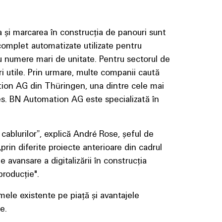
ea și marcarea în construcția de panouri sunt
omplet automatizate utilizate pentru
u numere mari de unitate. Pentru sectorul de
ri utile. Prin urmare, multe companii caută
mation AG din Thüringen, una dintre cele mai
es. BN Automation AG este specializată în
cablurilor”, explică André Rose, șeful de
rin diferite proiecte anterioare din cadrul
avansare a digitalizării în construcția
producție".
ele existente pe piață și avantajele
e.