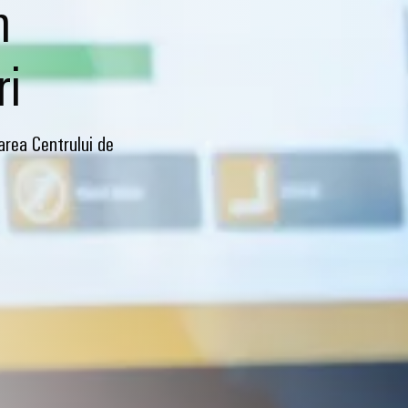
n
ri
rea Centrului de