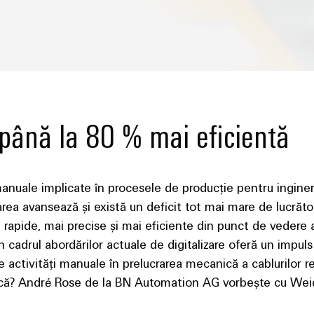
 până la 80 % mai eficientă
 manuale implicate în procesele de producție pentru inginer
rea avansează și există un deficit tot mai mare de lucrător
 rapide, mai precise și mai eficiente din punct de vedere a
în cadrul abordărilor actuale de digitalizare oferă un impul
le activități manuale în prelucrarea mecanică a cablurilor 
că? André Rose de la BN Automation AG vorbește cu Weidm