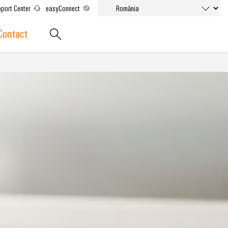
port Center
easyConnect
Contact