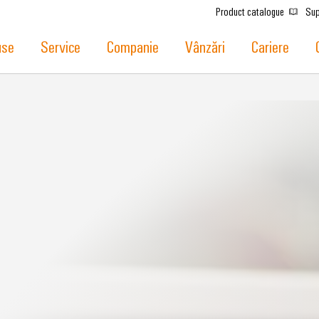
Product catalogue
Sup
use
Service
Companie
Vânzări
Cariere