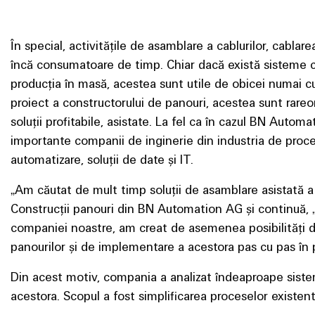
În special, activitățile de asamblare a cablurilor, cablar
încă consumatoare de timp. Chiar dacă există sisteme c
producția în masă, acestea sunt utile de obicei numai c
proiect a constructorului de panouri, acestea sunt rareo
soluții profitabile, asistate. La fel ca în cazul BN Auto
importante companii de inginerie din industria de proc
automatizare, soluții de date și IT.
„Am căutat de mult timp soluții de asamblare asistată a 
Construcții panouri din BN Automation AG și continuă, „p
companiei noastre, am creat de asemenea posibilități de 
panourilor și de implementare a acestora pas cu pas în 
Din acest motiv, compania a analizat îndeaproape sistem
acestora. Scopul a fost simplificarea proceselor existent