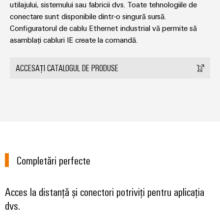
utilajului, sistemului sau fabricii dvs. Toate tehnologiile de
conectivitatea
industrială.
conectare sunt disponibile dintr-o singură sursă.
Configuratorul de cablu Ethernet industrial vă permite să
asamblați cabluri IE create la comandă.
ACCESAȚI CATALOGUL DE PRODUSE
Completări perfecte
Weidmüller
Configurator
Acces la distanță și conectori potriviți pentru aplicația
Ingineria
dvs.
digitală de
nivel
superior -