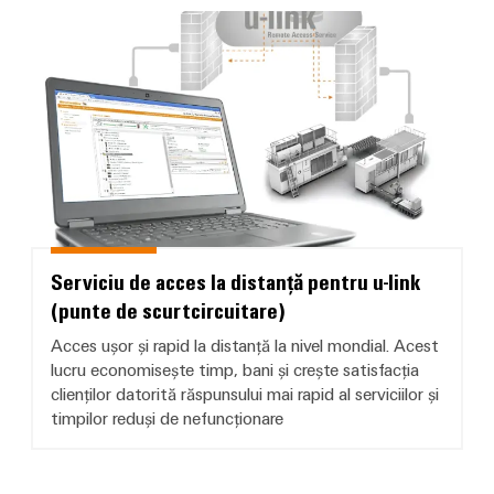
intuitivă,
Serviciu de acces la distanță pentr
simplă,
rapidă
Serviciu de acces la distanță pentru u-link
(punte de scurtcircuitare)
Acces ușor și rapid la distanță la nivel mondial. Acest
lucru economisește timp, bani și crește satisfacția
clienților datorită răspunsului mai rapid al serviciilor și
timpilor reduși de nefuncționare