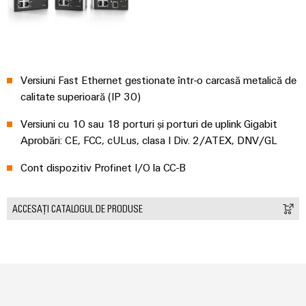
tratarea
apelor
Workplace
uzate
și
Soluții
în
accesorii
Versiuni Fast Ethernet gestionate într-o carcasă metalică de
industria
calitate superioară (IP 30)
apei
Unelte
și
a
Versiuni cu 10 sau 18 porturi și porturi de uplink Gigabit
Mașini
apelor
Aprobări: CE, FCC, cULus, clasa I Div. 2/ATEX, DNV/GL
automate
uzate
Cont dispozitiv Profinet I/O la CC-B
Utilaje
Software
Soluții
pentru
Elemente
ACCESAȚI CATALOGUL DE PRODUSE
diferitele
de
sectoare
marcare
de
automatizare
a
Imprimante
mașinilor
industriale
și