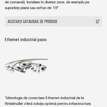
de comandă. Instalare în diverse zone, de exemplu pe
Carcase
suprafețe plane sau rafturi de 19".
modificate
și
ACCESAȚI CATALOGUL DE PRODUSE
echipate
Seturi
Ethernet industrial pasiv
de
cabluri
personalizate
Inovații în
materie de
produse
Conectivitate
practică pentru
industria
Tehnologia de conectare Ethernet industrial de la
dumneavoastră.
Inovațiile
Weidmüller oferă soluția optimă pentru infrastructura
noastre pentru