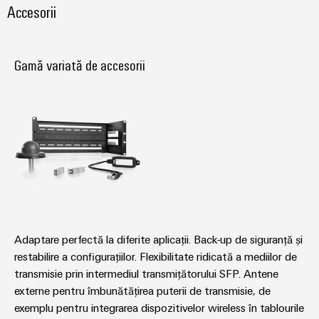
fabricilor
Accesorii
Lămpi
industriale
Infrastructură
Gamă variată de accesorii
tablouri
de
comandă
Serviciu
asamblare
Ansambluri
de
Adaptare perfectă la diferite aplicații. Back-up de siguranță și
blocuri
restabilire a configurațiilor. Flexibilitate ridicată a mediilor de
terminale
transmisie prin intermediul transmițătorului SFP. Antene
pe
externe pentru îmbunătățirea puterii de transmisie, de
exemplu pentru integrarea dispozitivelor wireless în tablourile
șină