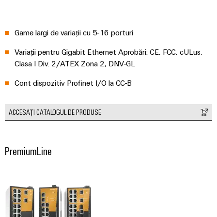
și
pentru
Sisteme
vizualizare
de
stocare
Game largi de variații cu 5-16 porturi
Măsurarea
a
energiei
energiei
Variații pentru Gigabit Ethernet Aprobări: CE, FCC, cULus,
(ESS)
Clasa I Div. 2/ATEX Zona 2, DNV-GL
Weidmüller
Transmisie
Industrial
Cont dispozitiv Profinet I/O la CC-B
și
AI
Distribuție
Stabilitate
Acces
ACCESAȚI CATALOGUL DE PRODUSE
și
la
siguranță
distanță
pentru
rețelele
PremiumLine
energetice
Platforma
moderne
de
servicii
Tratarea
industriale
apei
easyConnect
și