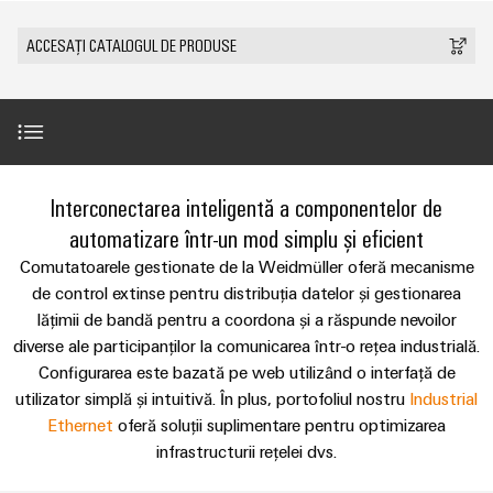
plug-
tangibile
Lugoj
ANSAMBLU
ZPA
și
de
Tehnologie
in
Seturi
Evenimente
ACCESAȚI CATALOGUL DE PRODUSE
soluțiile
S
Weidmüller
de
de
Companie
&
pot
Conectori
IMAGINE
racord
cabluri
fi
Promoții
VARITECTOR
DE
Fapte
plug-
experimentate.
ANSAMBLU
PUSH-
personalizate
PU
și
in
Vânzări
Newsletter
IN
Centru
AC
cifre
PCB
Fast
de
I
miniMOKU
Industrial
și
Delivery
Introducere
Interconectarea inteligentă a componentelor de
Sustenabilitate
date
with
Cariere
showroom
5G
terminale
Service
automatizare într-un mod simplu și eficient
Soluții
integrated
mobil
plug-
(Serviciul
Academia
și
Comutatoare gestionate
Microrețele
fuse
Comutatoarele gestionate de la Weidmüller oferă mecanisme
in
de
produse
Weidmüller
Contact
c.c.
de control extinse pentru distribuția datelor și gestionarea
pentru
PCB
livrare
centrele
lățimii de bandă pentru a coordona și a răspunde nevoilor
Link-
Resurse
Completări perfecte
rapidă)
IMAGINE
Single
de
diverse ale participanților la comunicarea într-o rețea industrială.
Sistemele
DE
uri
umane
date
Pair
ANSAMBLU
Configurarea este bazată pe web utilizând o interfață de
și
-
utile
Aveţi întrebări?
Ethernet
utilizator simplă și intuitivă. În plus, portofoliul nostru
Conformitatea
Industrial
eficiente,
componentele
Consultanță
fiabile,
Ethernet
oferă soluții suplimentare pentru optimizarea
Listă
carcasei
u-
și
scalabile
Inovații în
Locații
infrastructurii rețelei dvs.
de
materie de
OS
inginerie
Sisteme
Construcții
prețuri
produse