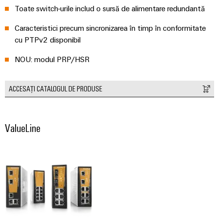
plug-
inovatoare
Toate switch-urile includ o sursă de alimentare redundantă
de
in
Automatizare
conectivitate
PCB
și
Caracteristici precum sincronizarea în timp în conformitate
pentru
și
cu PTPv2 disponibil
Software
dispozitive
terminale
Putere
NOU: modul PRP/HSR
Controlere
plug-
tradițională
in
Sisteme
Viitorul
ACCESAȚI CATALOGUL DE PRODUSE
PCB
pentru
I/O
metode
Servicii
sigure
Industrial
de
conector
ValueLine
Ethernet
producere
PCB
a
Panouri
energiei
Producător
tactile
Stocarea
de
energiei
Instrumente
echipamente
Soluții
de
originale
și
inginerie
(OEM)
produse