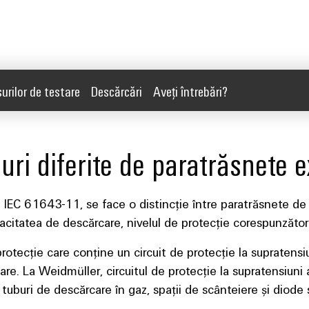
rilor de testare
Descărcări
Aveţi întrebări?
puri diferite de paratrăsnete e
 IEC 61643-11, se face o distincție între paratrăsnete de Ti
acitatea de descărcare, nivelul de protecție corespunzător 
ecție care conține un circuit de protecție la supratensiuni
lare. La Weidmüller, circuitul de protecție la supratensiun
tuburi de descărcare în gaz, spații de scânteiere și diode