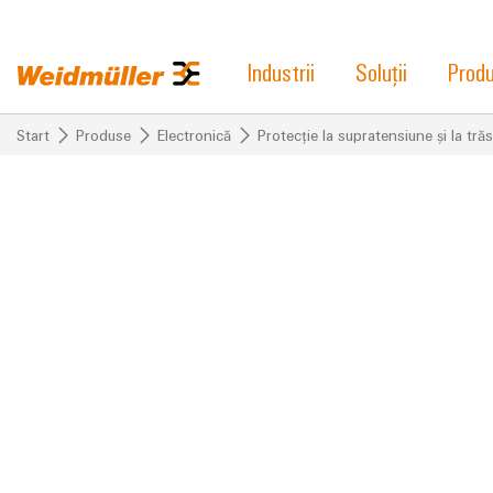
Industrii
Soluții
Prod
Start
Produse
Electronică
Protecție la supratensiune și la tră