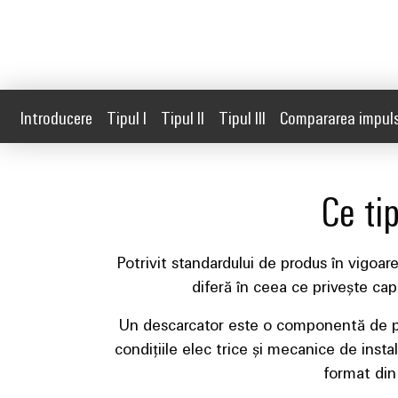
Introducere
Tipul I
Tipul II
Tipul III
Compararea impulsu
Ce ti
Potrivit standardului de produs în vigoare
diferă în ceea ce privește cap
Un descarcator este o componentă de prot
condițiile elec trice și mecanice de insta
format din 