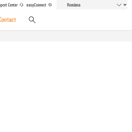
port Center
easyConnect
Contact