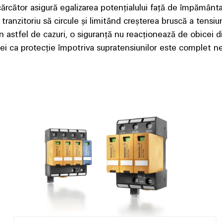
cărcător asigură egalizarea potențialului față de împământar
anzitoriu să circule și limitând creșterea bruscă a tensiun
 astfel de cazuri, o siguranță nu reacționează de obicei d
a ei ca protecție împotriva supratensiunilor este complet ne