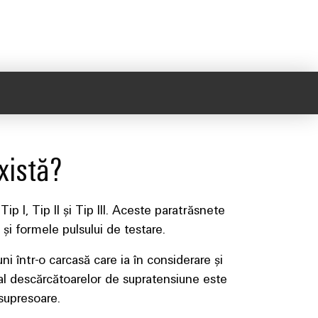
xistă?
p I, Tip II și Tip III. Aceste paratrăsnete
şi formele pulsului de testare.
 într-o carcasă care ia în considerare și
i al descărcătoarelor de supratensiune este
 supresoare.