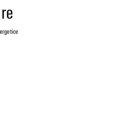
are
ergetice