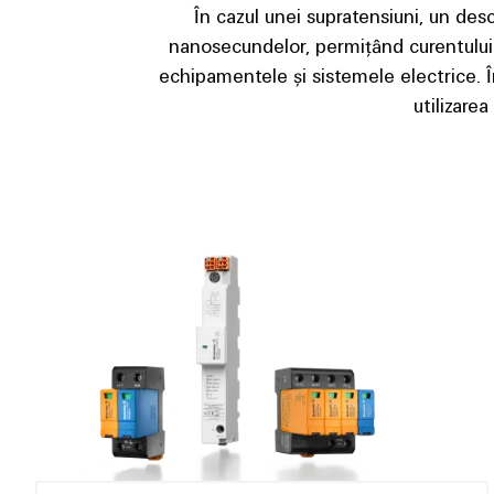
În cazul unei supratensiuni, un des
nanosecundelor, permițând curentului tr
echipamentele și sistemele electrice. În
utilizare