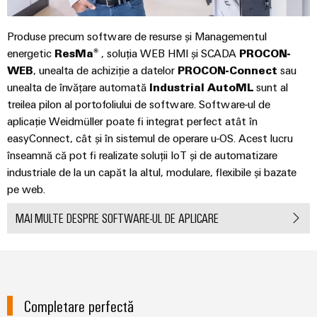
plug-
inovatoare
de
in
Automatizare
conectivitate
Produse precum software de resurse și Managementul
PCB
și
pentru
energetic
ResMa®
, soluția WEB HMI și SCADA
PROCON-
și
Software
dispozitive
WEB
, unealta de achiziție a datelor
PROCON-Connect
sau
terminale
Putere
unealta de învățare automată
Industrial AutoML
sunt al
Controlere
plug-
tradițională
treilea pilon al portofoliului de software. Software-ul de
in
Sisteme
aplicație Weidmüller poate fi integrat perfect atât în
Viitorul
PCB
pentru
I/O
easyConnect, cât și în sistemul de operare u-OS. Acest lucru
metode
înseamnă că pot fi realizate soluții IoT și de automatizare
Servicii
sigure
Industrial
industriale de la un capăt la altul, modulare, flexibile și bazate
de
conector
Ethernet
producere
pe web.
PCB
a
Panouri
energiei
MAI MULTE DESPRE SOFTWARE-UL DE APLICARE
Producător
tactile
Stocarea
de
energiei
Instrumente
echipamente
Soluții
de
originale
și
inginerie
(OEM)
Completare perfectă
produse