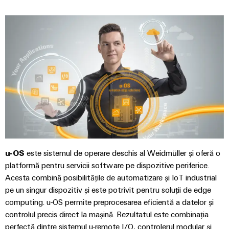
digitale
Noutăți
și
Weidmüller
inteligente
pentru
Configurator
despre
soluții
mobilitatea
Asistență
Weidmüller
Ingineria
ecologică
companie
de
digitală de
în
Configurator
migrare
Asistență
nivel
transportul
Știri
superior -
tehnică
de
intuitivă,
Workplace
din
Interfețe
șină
simplă,
Solutions
rapidă
presa
de
Conformitatea
Fotovoltaice
comercială
service
produselor
Utilizarea
cu
energiei
Sisteme
Cutii
cerințele
solare
și
de
pentru
Partenerii
de
eficiența
soluții
distribuție
noștri
mediu
resurselor
u-OS
este sistemul de operare deschis al Weidmüller și oferă o
Analiză
platformă pentru servicii software pe dispozitive periferice.
Distribuție
Hidrogen
PSIRT
industrială
Acesta combină posibilitățile de automatizare și IoT industrial
Electronică
Hidrogenul
Rețea
pe un singur dispozitiv și este potrivit pentru soluții de edge
Date
ca
Automatizare
tehnologie
Partener
computing. u-OS permite preprocesarea eficientă a datelor și
Module
tehnice
esențială
descentralizată
controlul precis direct la mașină. Rezultatul este combinația
de
de
pentru
Cataloage
perfectă dintre sistemul u-remote I/O, controlerul modular și