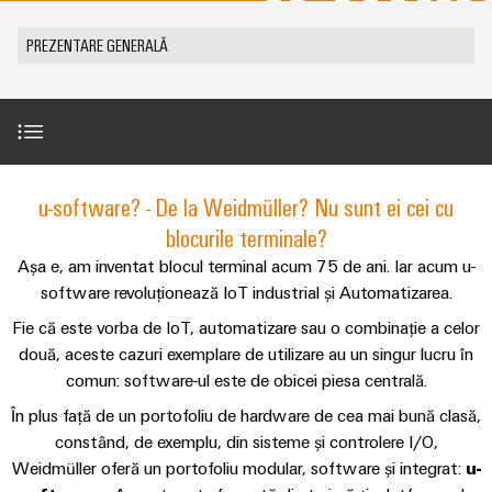
plug-
tangibile
Lugoj
ANSAMBLU
ZPA
și
de
Tehnologie
in
Seturi
Evenimente
PREZENTARE GENERALĂ
soluțiile
S
Weidmüller
de
de
Companie
&
pot
Conectori
IMAGINE
racord
cabluri
fi
Promoții
VARITECTOR
DE
Fapte
plug-
experimentate.
ANSAMBLU
PUSH-
personalizate
PU
și
in
Vânzări
Newsletter
IN
Centru
AC
cifre
PCB
Fast
de
I
miniMOKU
Industrial
și
Delivery
Prezentare generală
u-software? - De la Weidmüller? Nu sunt ei cei cu
Sustenabilitate
date
with
Cariere
showroom
5G
terminale
Service
Soluții
blocurile terminale?
integrated
mobil
plug-
(Serviciul
Academia
și
Complementaritate perfectă
Microrețele
fuse
Așa e, am inventat blocul terminal acum 75 de ani. Iar acum u-
in
de
produse
Weidmüller
Contact
c.c.
software revoluționează IoT industrial și Automatizarea.
pentru
PCB
livrare
centrele
Link-
Resurse
Fie că este vorba de IoT, automatizare sau o combinație a celor
rapidă)
IMAGINE
Single
de
Sistemele
DE
uri
umane
două, aceste cazuri exemplare de utilizare au un singur lucru în
date
Pair
ANSAMBLU
și
-
utile
comun: software-ul este de obicei piesa centrală.
Ethernet
Conformitatea
eficiente,
componentele
Consultanță
În plus față de un portofoliu de hardware de cea mai bună clasă,
fiabile,
Listă
carcasei
u-
și
scalabile
constând, de exemplu, din sisteme și controlere I/O,
Inovații în
Locații
de
materie de
OS
Weidmüller oferă un portofoliu modular, software și integrat:
inginerie
u-
Sisteme
Construcții
prețuri
produse