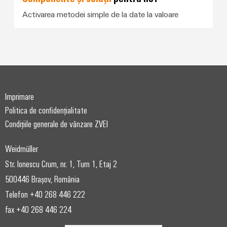
Carcase
Activarea metodei simple de la date la valoare
modificate
și
echipate
Seturi
de
Imprimare
cabluri
Politica de confidențialitate
personalizate
Condițiile generale de vânzare ZVEI
Weidmüller
Inovații în
materie de
Str. Ionescu Crum, nr. 1, Turn 1, Etaj 2
produse
500446 Brașov, România
Conectivitate
practică pentru
Telefon +40 268 446 222
industria
dumneavoastră.
fax +40 268 446 224
Inovațiile
noastre pentru