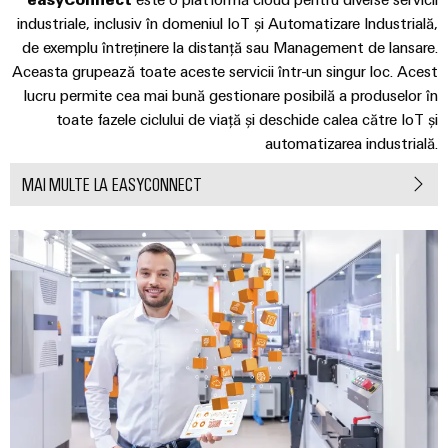
tablourilor
electronice
de
electrice
evenimente
industriale, inclusiv în domeniul IoT și Automatizare Industrială,
Soluții
comandă
de exemplu întreținere la distanță sau Management de lansare.
globale
Petrol
de
Protecție
online
Aceasta grupează toate aceste servicii într-un singur loc. Acest
și
management
la
Experiență
lucru permite cea mai bună gestionare posibilă a produselor în
Gaze
al
supratensiune
eShop
digitală
toate fazele ciclului de viață și deschide calea către IoT și
Asigurarea
energiei
și
automatizarea industrială.
Interfața
unor
la
operațiuni
Controler
OCI
MAI MULTE LA EASYCONNECT
trăsnet
sigure
pentru
prin
Interfața
soluții
centrale
Cutii
EDI
integrate
electrice
PV
pentru
industria
Distribuitoare
de
IMAGINE
DE
proces
pentru
Producători
ANSAMBLU
magistrale
de
Producători
de
dispozitive
de
câmp
dispozitive
Conectori
Soluții