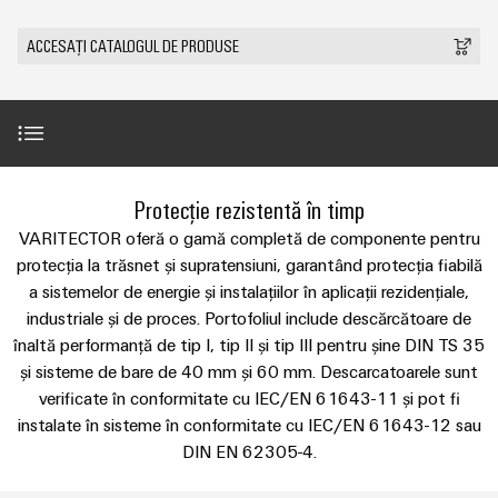
plug-
tangibile
Lugoj
ANSAMBLU
ZPA
și
de
Tehnologie
in
Seturi
Evenimente
ACCESAȚI CATALOGUL DE PRODUSE
soluțiile
S
Weidmüller
de
de
Companie
&
pot
Conectori
IMAGINE
racord
cabluri
fi
Promoții
VARITECTOR
DE
Fapte
plug-
experimentate.
ANSAMBLU
PUSH-
personalizate
PU
și
in
Vânzări
Newsletter
IN
Centru
AC
cifre
PCB
Fast
de
I
miniMOKU
Industrial
și
Delivery
Introducere
Protecție rezistentă în timp
Sustenabilitate
date
with
Cariere
showroom
5G
terminale
Service
Soluții
integrated
VARITECTOR oferă o gamă completă de componente pentru
mobil
plug-
(Serviciul
Academia
și
Ghid 1x1
Microrețele
protecția la trăsnet și supratensiuni, garantând protecția fiabilă
fuse
in
de
produse
Weidmüller
Contact
a sistemelor de energie și instalațiilor în aplicații rezidențiale,
c.c.
pentru
PCB
livrare
industriale și de proces. Portofoliul include descărcătoare de
centrele
Link-
Resurse
Inovații în materie de produse
rapidă)
IMAGINE
Single
de
înaltă performanță de tip I, tip II și tip III pentru șine DIN TS 35
Sistemele
DE
uri
umane
date
Pair
ANSAMBLU
și sisteme de bare de 40 mm și 60 mm. Descarcatoarele sunt
și
-
utile
Sortiment de produse
Ethernet
verificate în conformitate cu IEC/EN 61643-11 și pot fi
Conformitatea
eficiente,
componentele
Consultanță
instalate în sisteme în conformitate cu IEC/EN 61643-12 sau
fiabile,
Listă
carcasei
u-
și
scalabile
Inovații în
Locații
DIN EN 62305-4.
de
Tipul I
materie de
OS
inginerie
Sisteme
Construcții
prețuri
produse