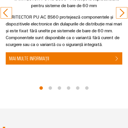
plug-
inovatoare
de
in
Automatizare
conectivitate
PCB
și
VARITECTOR PU AC BS60 protejează componentele și
pentru
și
Software
dispozitivele electronice din dulapurile de distribuție mai mari
dispozitive
terminale
și este fixat fără unelte pe sistemele de bare de 60 mm.
Putere
Controlere
Componentele sunt disponibile ca o variantă fără curent de
plug-
tradițională
scurgere sau ca o variantă cu o siguranță integrată.
in
Sisteme
Viitorul
PCB
pentru
I/O
MAI MULTE INFORMAȚII
metode
Servicii
sigure
Industrial
de
conector
Ethernet
producere
PCB
a
Panouri
energiei
Producător
tactile
Stocarea
de
energiei
Instrumente
echipamente
Soluții
de
originale
și
inginerie
(OEM)
produse