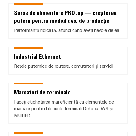
Surse de alimentare PROtop — creșterea
Surse de alimentare PROtop — cre
puterii pentru mediul dvs. de producție
Performanță ridicată, atunci când aveți nevoie de ea
Industrial Ethernet
Industrial Ethernet
Rețele puternice de routere, comutatori și servicii
Marcatori de terminale
Marcatori de terminale
Faceți etichetarea mai eficientă cu elementele de
marcare pentru blocurile terminali Dekafix, WS și
MultiFit