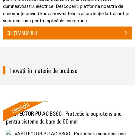
tablourilor
electronice
de
dumneavoastră electrice! Descoperiți platforma noastră de
electrice
evenimente
Soluții
comandă
cunoștințe privind know-how-ul tehnic al protecție la trăsnet și
globale
Petrol
de
Protecție
supratensiune pentru aplicările energetice.
online
și
management
la
Experiență
CITIȚI MAI MULTE
Gaze
al
supratensiune
eShop
digitală
Asigurarea
energiei
și
Interfața
unor
la
operațiuni
Controler
OCI
trăsnet
sigure
pentru
prin
Interfața
Inovații în materie de produse
soluții
centrale
Cutii
EDI
integrate
electrice
PV
pentru
industria
Distribuitoare
de
IMAGINE
DE
proces
pentru
Producători
Highlight
ANSAMBLU
magistrale
de
Producători
VARITECTOR PU AC BS60 - Protecție la supratensiune
de
dispozitive
de
pentru sisteme de bare de 60 mm
câmp
dispozitive
Conectori
Soluții