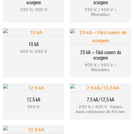
fabricilor
scurgere
scurgere
Lămpi
230 V/ 400 V
230 V / 400 V –
industriale
Monobloc
Infrastructură
tablouri
de
10 kA
comandă
400 V/ 690 V
25 kA – Fără curent de
scurgere
400 V / 690 V –
Monobloc
Serviciu
asamblare
Ansambluri
de
12,5 kA
7,5 kA/12,5 kA
blocuri
950 V
230 V / 400 V - Pentru
bară colectoare de 40 mm
terminale
pe
șină