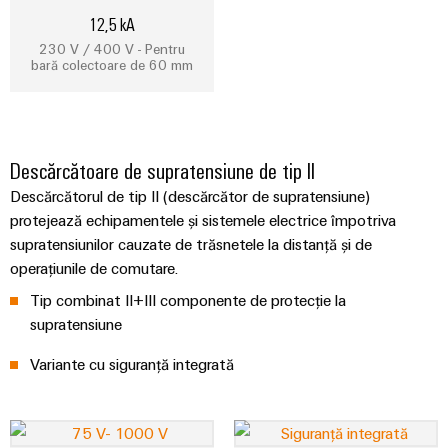
12,5 kA
Carcase
230 V / 400 V - Pentru
modificate
bară colectoare de 60 mm
și
echipate
Seturi
Descărcătoare de supratensiune de tip II
de
Descărcătorul de tip II (descărcător de supratensiune)
cabluri
protejează echipamentele și sistemele electrice împotriva
personalizate
supratensiunilor cauzate de trăsnetele la distanță și de
operațiunile de comutare.
Inovații în
Tip combinat II+III componente de protecție la
materie de
supratensiune
produse
Conectivitate
Variante cu siguranță integrată
practică pentru
industria
dumneavoastră.
Inovațiile
noastre pentru