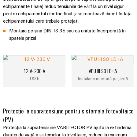
intuitivă,
echipamente finale) reduc tensiunile de vârf la un nivel sigur
simplă,
pentru echipamentul electric final și se montează direct în fața
rapidă
echipamentului care trebuie protejat.
Montare pe șina DIN TS 35 sau ca unitate încorporată în
spatele prizei
12 V- 230 V
VPU III SO LD+A
TS35
Instalație montată pe jantă
Protecție la supratensiune pentru sistemele fotovoltaice
(PV)
Protecția la supratensiune VARITECTOR PV ajută la extinderea
duratei de viață a sistemelor fotovoltaice, reduce la minimum