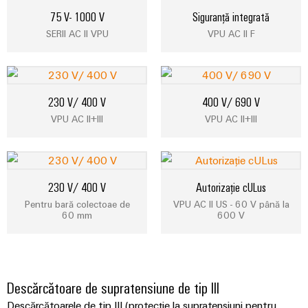
conectivitatea
75 V- 1000 V
Siguranță integrată
industrială.
SERII AC II VPU
VPU AC II F
230 V/ 400 V
400 V/ 690 V
VPU AC II+III
VPU AC II+III
230 V/ 400 V
Autorizație cULus
Pentru bară colectoae de
VPU AC II US - 60 V până la
60 mm
600 V
Weidmüller
Configurator
Ingineria
Descărcătoare de supratensiune de tip III
digitală de
nivel
Descărcătoarele de tip III (protecție la supratensiuni pentru
superior -