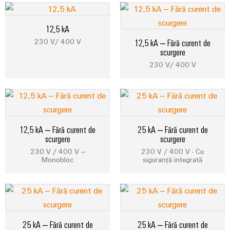
tratarea
apelor
Workplace
12,5 kA
uzate
și
230 V/ 400 V
12,5 kA – Fără curent de
Soluții
scurgere
în
accesorii
industria
230 V/ 400 V
apei
Unelte
și
a
Mașini
apelor
automate
uzate
12,5 kA – Fără curent de
25 kA – Fără curent de
Utilaje
Software
scurgere
scurgere
Soluții
230 V / 400 V –
230 V / 400 V - Cu
pentru
Elemente
Monobloc
siguranță integrată
diferitele
de
sectoare
marcare
de
automatizare
a
Imprimante
mașinilor
industriale
și
25 kA – Fără curent de
25 kA – Fără curent de