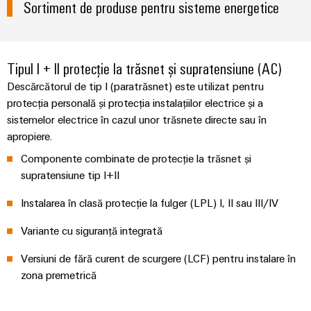
și
pentru
Sortiment de produse pentru sisteme energetice
Sisteme
vizualizare
de
stocare
Măsurarea
a
energiei
Tipul I + II protecție la trăsnet și supratensiune (AC)
energiei
(ESS)
Descărcătorul de tip I (paratrăsnet) este utilizat pentru
Weidmüller
protecția personală și protecția instalațiilor electrice și a
Transmisie
Industrial
sistemelor electrice în cazul unor trăsnete directe sau în
și
AI
apropiere.
Distribuție
Stabilitate
Componente combinate de protecție la trăsnet și
Acces
și
supratensiune tip I+II
la
siguranță
distanță
pentru
Instalarea în clasă protecție la fulger (LPL) I, II sau III/IV
rețelele
energetice
Platforma
Variante cu siguranță integrată
moderne
de
Versiuni de fără curent de scurgere (LCF) pentru instalare în
servicii
Tratarea
zona premetrică
industriale
apei
easyConnect
și